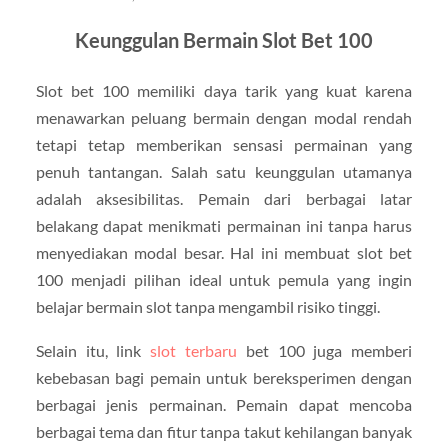
Keunggulan Bermain Slot Bet 100
Slot bet 100 memiliki daya tarik yang kuat karena
menawarkan peluang bermain dengan modal rendah
tetapi tetap memberikan sensasi permainan yang
penuh tantangan. Salah satu keunggulan utamanya
adalah aksesibilitas. Pemain dari berbagai latar
belakang dapat menikmati permainan ini tanpa harus
menyediakan modal besar. Hal ini membuat slot bet
100 menjadi pilihan ideal untuk pemula yang ingin
belajar bermain slot tanpa mengambil risiko tinggi.
Selain itu, link
slot terbaru
bet 100 juga memberi
kebebasan bagi pemain untuk bereksperimen dengan
berbagai jenis permainan. Pemain dapat mencoba
berbagai tema dan fitur tanpa takut kehilangan banyak