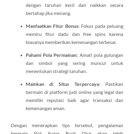
dengan taruhan kecil dan naikkan secara
bertahap jika menang.
Manfaatkan Fitur Bonus:
Fokus pada peluang
memicu fitur dadu dan free spins karena
biasanya memberikan kemenangan terbesar.
Pahami Pola Permainan:
Amati pola gulungan
dan simbol yang sering muncul untuk
menentukan strategi taruhan.
Mainkan di Situs Terpercaya:
Pastikan
bermain di platform judi online yang legal dan
memiliki reputasi baik agar transaksi dan
kemenangan aman.
Dengan menerapkan tips tersebut, pengalaman
bermain Slot Sugar Rush Dice akan lebih