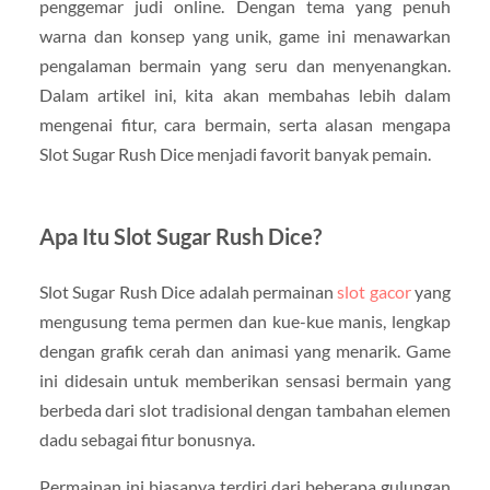
penggemar judi online. Dengan tema yang penuh
warna dan konsep yang unik, game ini menawarkan
pengalaman bermain yang seru dan menyenangkan.
Dalam artikel ini, kita akan membahas lebih dalam
mengenai fitur, cara bermain, serta alasan mengapa
Slot Sugar Rush Dice menjadi favorit banyak pemain.
Apa Itu Slot Sugar Rush Dice?
Slot Sugar Rush Dice adalah permainan
slot gacor
yang
mengusung tema permen dan kue-kue manis, lengkap
dengan grafik cerah dan animasi yang menarik. Game
ini didesain untuk memberikan sensasi bermain yang
berbeda dari slot tradisional dengan tambahan elemen
dadu sebagai fitur bonusnya.
Permainan ini biasanya terdiri dari beberapa gulungan