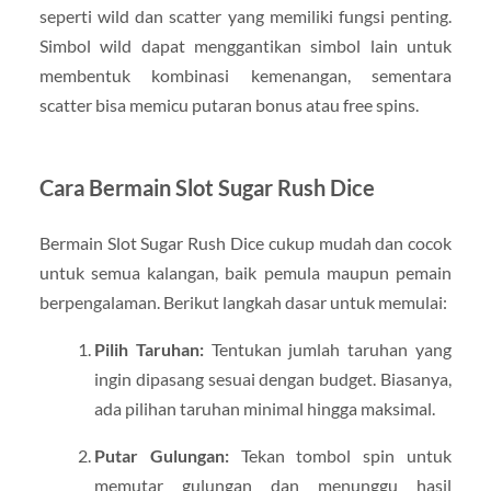
seperti wild dan scatter yang memiliki fungsi penting.
Simbol wild dapat menggantikan simbol lain untuk
membentuk kombinasi kemenangan, sementara
scatter bisa memicu putaran bonus atau free spins.
Cara Bermain Slot Sugar Rush Dice
Bermain Slot Sugar Rush Dice cukup mudah dan cocok
untuk semua kalangan, baik pemula maupun pemain
berpengalaman. Berikut langkah dasar untuk memulai:
Pilih Taruhan:
Tentukan jumlah taruhan yang
ingin dipasang sesuai dengan budget. Biasanya,
ada pilihan taruhan minimal hingga maksimal.
Putar Gulungan:
Tekan tombol spin untuk
memutar gulungan dan menunggu hasil