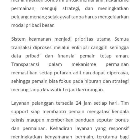
permainan, menguji strategi, dan meningkatkan
peluang menang sejak awal tanpa harus mengeluarkan
modal pribadi besar.
Sistem keamanan menjadi prioritas utama. Semua
transaksi diproses melalui enkripsi canggih sehingga
data pribadi dan finansial pemain tetap aman.
Transparansi dalam mekanisme permainan
memastikan setiap putaran adil dan dapat dipercaya,
sehingga pemain bisa fokus pada hiburan dan strategi
menang tanpa khawatir terjadi kecurangan.
Layanan pelanggan tersedia 24 jam setiap hari. Tim
support siap membantu pemain mengatasi kendala
teknis maupun memberikan panduan seputar bonus
dan permainan. Kehadiran layanan yang responsif
meningkatkan kenyamanan bermain, terutama bagi