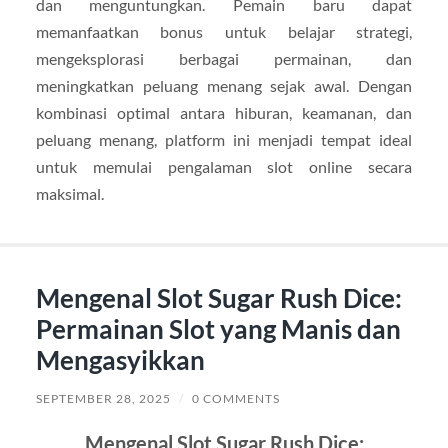
dan menguntungkan. Pemain baru dapat
memanfaatkan bonus untuk belajar strategi,
mengeksplorasi berbagai permainan, dan
meningkatkan peluang menang sejak awal. Dengan
kombinasi optimal antara hiburan, keamanan, dan
peluang menang, platform ini menjadi tempat ideal
untuk memulai pengalaman slot online secara
maksimal.
Mengenal Slot Sugar Rush Dice:
Permainan Slot yang Manis dan
Mengasyikkan
SEPTEMBER 28, 2025
/
0 COMMENTS
Mengenal Slot Sugar Rush Dice: