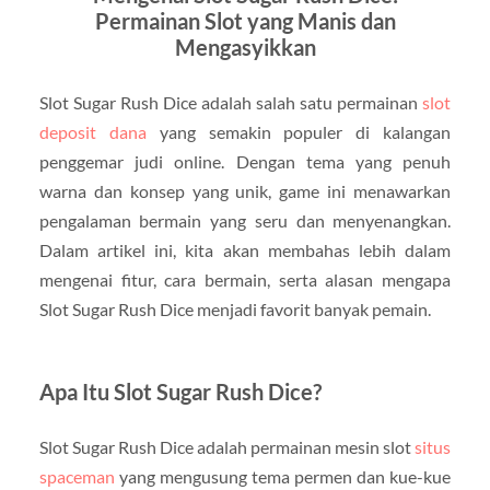
Permainan Slot yang Manis dan
Mengasyikkan
Slot Sugar Rush Dice adalah salah satu permainan
slot
deposit dana
yang semakin populer di kalangan
penggemar judi online. Dengan tema yang penuh
warna dan konsep yang unik, game ini menawarkan
pengalaman bermain yang seru dan menyenangkan.
Dalam artikel ini, kita akan membahas lebih dalam
mengenai fitur, cara bermain, serta alasan mengapa
Slot Sugar Rush Dice menjadi favorit banyak pemain.
Apa Itu Slot Sugar Rush Dice?
Slot Sugar Rush Dice adalah permainan mesin slot
situs
spaceman
yang mengusung tema permen dan kue-kue