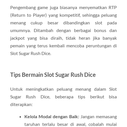
Pengembang game juga biasanya menyematkan RTP
(Return to Player) yang kompetitif, sehingga peluang
menang cukup besar dibandingkan slot pada
umumnya. Ditambah dengan berbagai bonus dan
jackpot yang bisa diraih, tidak heran jika banyak
pemain yang terus kembali mencoba peruntungan di
Slot Sugar Rush Dice.
Tips Bermain Slot Sugar Rush Dice
Untuk meningkatkan peluang menang dalam Slot
Sugar Rush Dice, beberapa tips berikut bisa
diterapkan:
Kelola Modal dengan Baik:
Jangan memasang
taruhan terlalu besar di awal, cobalah mulai