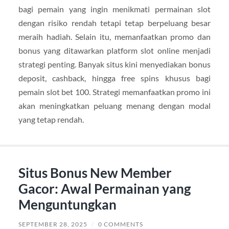
bagi pemain yang ingin menikmati permainan slot
dengan risiko rendah tetapi tetap berpeluang besar
meraih hadiah. Selain itu, memanfaatkan promo dan
bonus yang ditawarkan platform slot online menjadi
strategi penting. Banyak situs kini menyediakan bonus
deposit, cashback, hingga free spins khusus bagi
pemain slot bet 100. Strategi memanfaatkan promo ini
akan meningkatkan peluang menang dengan modal
yang tetap rendah.
Situs Bonus New Member
Gacor: Awal Permainan yang
Menguntungkan
SEPTEMBER 28, 2025
/
0 COMMENTS