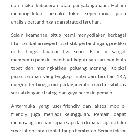
dari risiko kebocoran atau penyalahgunaan. Hal ini
memungkinkan pemain fokus sepenuhnya pada
analisis pertandingan dan strategi taruhan.
Selain keamanan, situs resmi menyediakan berbagai
fitur tambahan seperti statistik pertandingan, prediksi
odds, hingga layanan live score. Fitur ini sangat
membantu pemain membuat keputusan taruhan lebih
tepat dan meningkatkan peluang menang. Koleksi
pasar taruhan yang lengkap, mulai dari taruhan 1X2,
over/under, hingga mix parlay, memberikan fleksibilitas
sesuai dengan strategi dan gaya bermain pemain.
Antarmuka yang user-friendly dan akses mobile-
friendly juga menjadi keunggulan. Pemain dapat
memasang taruhan kapan saja dan di mana saja melalui
smartphone atau tablet tanpa hambatan. Semua faktor