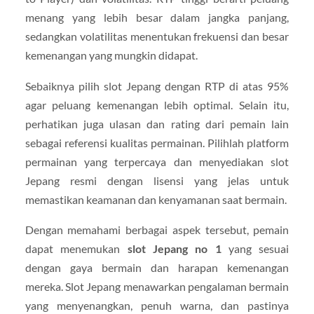
menang yang lebih besar dalam jangka panjang,
sedangkan volatilitas menentukan frekuensi dan besar
kemenangan yang mungkin didapat.
Sebaiknya pilih slot Jepang dengan RTP di atas 95%
agar peluang kemenangan lebih optimal. Selain itu,
perhatikan juga ulasan dan rating dari pemain lain
sebagai referensi kualitas permainan. Pilihlah platform
permainan yang terpercaya dan menyediakan slot
Jepang resmi dengan lisensi yang jelas untuk
memastikan keamanan dan kenyamanan saat bermain.
Dengan memahami berbagai aspek tersebut, pemain
dapat menemukan
slot Jepang no 1
yang sesuai
dengan gaya bermain dan harapan kemenangan
mereka. Slot Jepang menawarkan pengalaman bermain
yang menyenangkan, penuh warna, dan pastinya