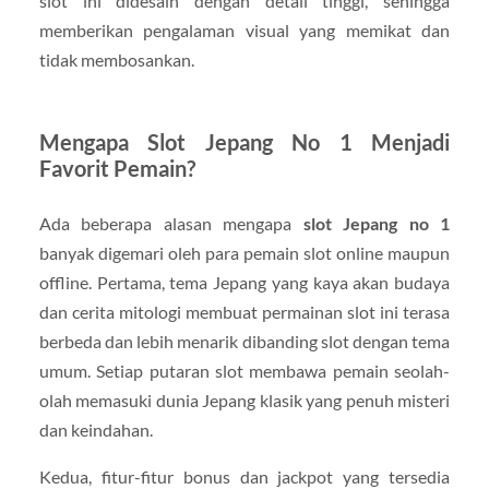
slot ini didesain dengan detail tinggi, sehingga
memberikan pengalaman visual yang memikat dan
tidak membosankan.
Mengapa Slot Jepang No 1 Menjadi
Favorit Pemain?
Ada beberapa alasan mengapa
slot Jepang no 1
banyak digemari oleh para pemain slot online maupun
offline. Pertama, tema Jepang yang kaya akan budaya
dan cerita mitologi membuat permainan slot ini terasa
berbeda dan lebih menarik dibanding slot dengan tema
umum. Setiap putaran slot membawa pemain seolah-
olah memasuki dunia Jepang klasik yang penuh misteri
dan keindahan.
Kedua, fitur-fitur bonus dan jackpot yang tersedia