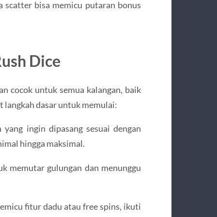
 scatter bisa memicu putaran bonus
Rush Dice
n cocok untuk semua kalangan, baik
 langkah dasar untuk memulai:
 yang ingin dipasang sesuai dengan
nimal hingga maksimal.
tuk memutar gulungan dan menunggu
emicu fitur dadu atau free spins, ikuti