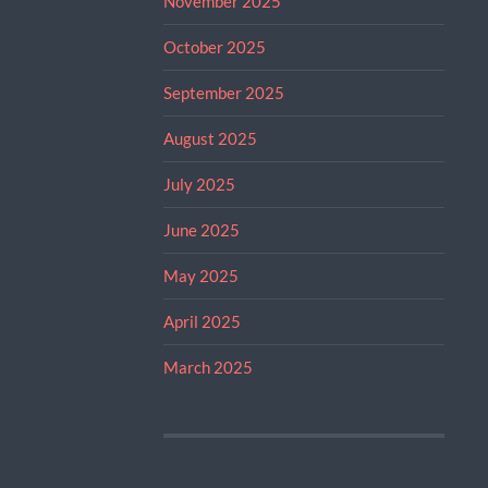
November 2025
October 2025
September 2025
August 2025
July 2025
June 2025
May 2025
April 2025
March 2025