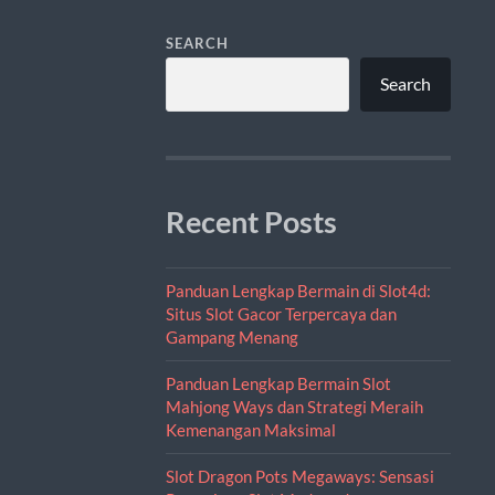
SEARCH
Search
Recent Posts
Panduan Lengkap Bermain di Slot4d:
Situs Slot Gacor Terpercaya dan
Gampang Menang
Panduan Lengkap Bermain Slot
Mahjong Ways dan Strategi Meraih
Kemenangan Maksimal
Slot Dragon Pots Megaways: Sensasi