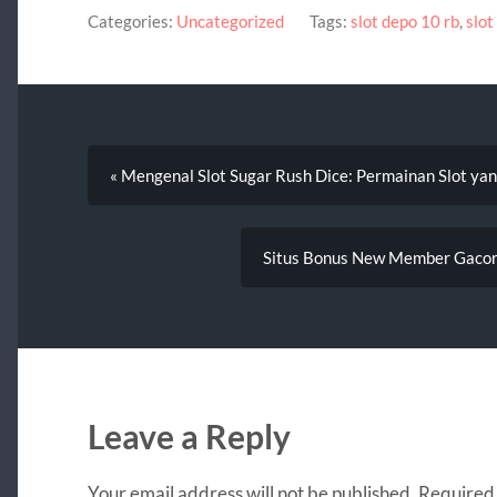
Categories:
Uncategorized
Tags:
slot depo 10 rb
,
slot
« Mengenal Slot Sugar Rush Dice: Permainan Slot y
Situs Bonus New Member Gacor
Leave a Reply
Your email address will not be published.
Required 