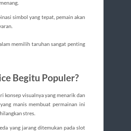
 menang.
inasi simbol yang tepat, pemain akan
yaran.
dalam memilih taruhan sangat penting
ice Begitu Populer?
ari konsep visualnya yang menarik dan
yang manis membuat permainan ini
hilangkan stres.
beda yang jarang ditemukan pada slot