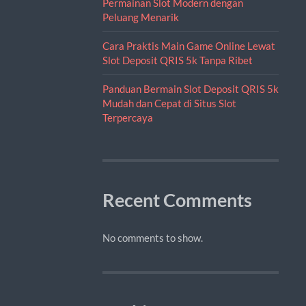
Permainan Slot Modern dengan
Peluang Menarik
Cara Praktis Main Game Online Lewat
Slot Deposit QRIS 5k Tanpa Ribet
Panduan Bermain Slot Deposit QRIS 5k
Mudah dan Cepat di Situs Slot
Terpercaya
Recent Comments
No comments to show.