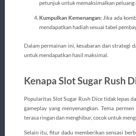
petunjuk untuk memaksimalkan peluang
Kumpulkan Kemenangan:
Jika ada komb
mendapatkan hadiah sesuai tabel pemba
Dalam permainan ini, kesabaran dan strategi 
untuk mendapatkan hasil maksimal.
Kenapa Slot Sugar Rush D
Popularitas Slot Sugar Rush Dice tidak lepas d
gameplay yang menyenangkan. Tema permen 
terasa ringan dan menghibur, cocok untuk meng
Selain itu, fitur dadu memberikan sensasi ber