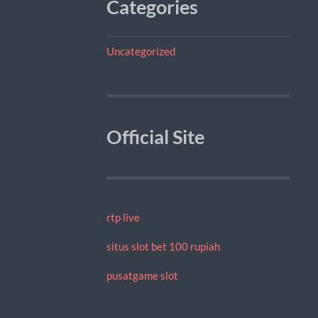
Categories
Uncategorized
Official Site
rtp live
situs slot bet 100 rupiah
pusatgame slot