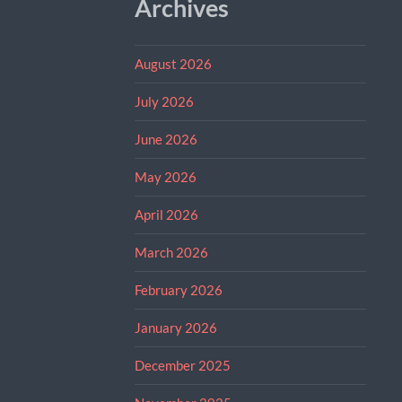
Archives
August 2026
July 2026
June 2026
May 2026
April 2026
March 2026
February 2026
January 2026
December 2025