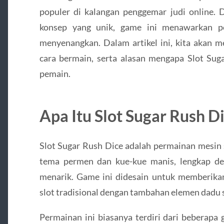
populer di kalangan penggemar judi online
konsep yang unik, game ini menawarkan p
menyenangkan. Dalam artikel ini, kita akan m
cara bermain, serta alasan mengapa Slot Sug
pemain.
Apa Itu Slot Sugar Rush D
Slot Sugar Rush Dice adalah permainan mesin
tema permen dan kue-kue manis, lengkap de
menarik. Game ini didesain untuk memberikan
slot tradisional dengan tambahan elemen dadu s
Permainan ini biasanya terdiri dari beberapa