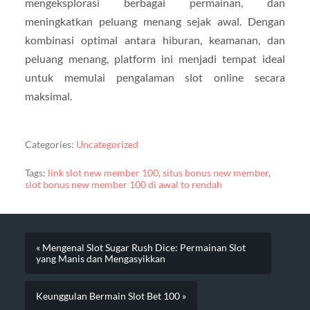
mengeksplorasi berbagai permainan, dan
meningkatkan peluang menang sejak awal. Dengan
kombinasi optimal antara hiburan, keamanan, dan
peluang menang, platform ini menjadi tempat ideal
untuk memulai pengalaman slot online secara
maksimal.
Categories:
Uncategorized
Tags:
link slot new member 100
,
situs bonus new member
,
slot bonus new member 100 di awal to rendah
« Mengenal Slot Sugar Rush Dice: Permainan Slot
yang Manis dan Mengasyikkan
Keunggulan Bermain Slot Bet 100 »