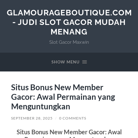
GLAMOURAGEBOUTIQUE.COM
- JUDI SLOT GACOR MUDAH
MENANG
Slot Gacor Maxwin
SHOW MENU
Situs Bonus New Member
Gacor: Awal Permainan yang
Menguntungkan
SEPTEMBER 28, 2025
/
0 COMMENTS
Situs Bonus New Member Gacor: Awal