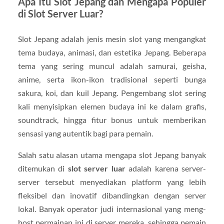
Apa Itu Slot Jepang dan Mengapa Populer
di Slot Server Luar?
Slot Jepang adalah jenis mesin slot yang mengangkat
tema budaya, animasi, dan estetika Jepang. Beberapa
tema yang sering muncul adalah samurai, geisha,
anime, serta ikon-ikon tradisional seperti bunga
sakura, koi, dan kuil Jepang. Pengembang slot sering
kali menyisipkan elemen budaya ini ke dalam grafis,
soundtrack, hingga fitur bonus untuk memberikan
sensasi yang autentik bagi para pemain.
Salah satu alasan utama mengapa slot Jepang banyak
ditemukan di
slot server luar
adalah karena server-
server tersebut menyediakan platform yang lebih
fleksibel dan inovatif dibandingkan dengan server
lokal. Banyak operator judi internasional yang meng-
host permainan ini di server mereka, sehingga pemain