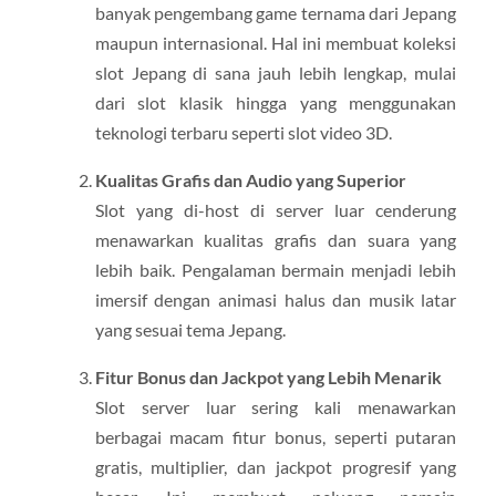
banyak pengembang game ternama dari Jepang
maupun internasional. Hal ini membuat koleksi
slot Jepang di sana jauh lebih lengkap, mulai
dari slot klasik hingga yang menggunakan
teknologi terbaru seperti slot video 3D.
Kualitas Grafis dan Audio yang Superior
Slot yang di-host di server luar cenderung
menawarkan kualitas grafis dan suara yang
lebih baik. Pengalaman bermain menjadi lebih
imersif dengan animasi halus dan musik latar
yang sesuai tema Jepang.
Fitur Bonus dan Jackpot yang Lebih Menarik
Slot server luar sering kali menawarkan
berbagai macam fitur bonus, seperti putaran
gratis, multiplier, dan jackpot progresif yang