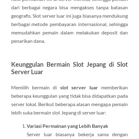
dari berbagai negara bisa mengakses tanpa batasan
geografis. Slot server luar ini juga biasanya mendukung
berbagai metode pembayaran internasional, sehingga
memudahkan pemain dalam melakukan deposit dan
penarikan dana.
Keunggulan Bermain Slot Jepang di Slot
Server Luar
Memilih bermain di
slot server luar
memberikan
beberapa keunggulan yang tidak bisa didapatkan pada
server lokal. Berikut beberapa alasan mengapa pemain
lebih suka bermain slot Jepang di server luar:
Variasi Permainan yang Lebih Banyak
Server luar biasanya bekerja sama dengan