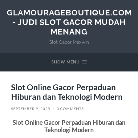
GLAMOURAGEBOUTIQUE.COM
- JUDI SLOT GACOR MUDAH
MENANG
Slot Gacor Maxwin
SHOW MENU
Slot Online Gacor Perpaduan
Hiburan dan Teknologi Modern
SEPTEMBER 9, 2025
/
0 COMMENTS
Slot Online Gacor Perpaduan Hiburan dan
Teknologi Modern