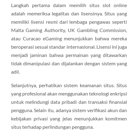
Langkah pertama dalam memilih situs slot online
adalah memeriksa legalitas dan lisensinya. Situs yang
memiliki lisensi resmi dari lembaga pengawas seperti
Malta Gaming Authority, UK Gambling Commission,
atau Curacao eGaming menunjukkan bahwa mereka
beroperasi sesuai standar internasional. Lisensi ini juga
menjadi jaminan bahwa permainan yang ditawarkan
tidak dimanipulasi dan dijalankan dengan sistem yang
adil.
Selanjutnya, perhatikan sistem keamanan situs. Situs
yang profesional akan menggunakan teknologi enkripsi
untuk melindungi data pribadi dan transaksi finansial
pengguna. Selain itu, adanya sistem verifikasi akun dan
kebijakan privasi yang jelas menunjukkan komitmen
situs terhadap perlindungan pengguna.