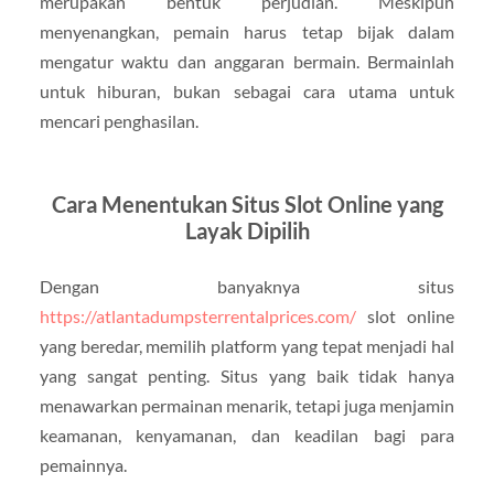
merupakan bentuk perjudian. Meskipun
menyenangkan, pemain harus tetap bijak dalam
mengatur waktu dan anggaran bermain. Bermainlah
untuk hiburan, bukan sebagai cara utama untuk
mencari penghasilan.
Cara Menentukan Situs Slot Online yang
Layak Dipilih
Dengan banyaknya situs
https://atlantadumpsterrentalprices.com/
slot online
yang beredar, memilih platform yang tepat menjadi hal
yang sangat penting. Situs yang baik tidak hanya
menawarkan permainan menarik, tetapi juga menjamin
keamanan, kenyamanan, dan keadilan bagi para
pemainnya.