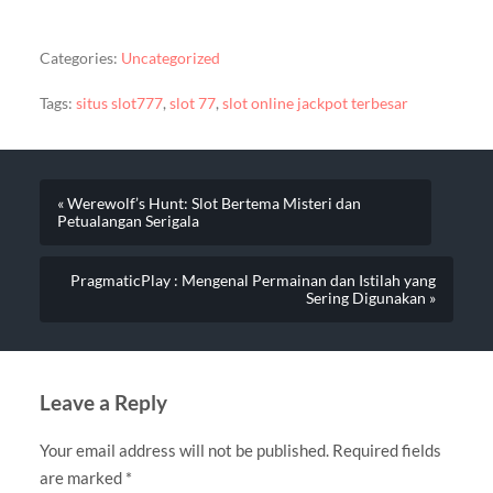
Categories:
Uncategorized
Tags:
situs slot777
,
slot 77
,
slot online jackpot terbesar
« Werewolf’s Hunt: Slot Bertema Misteri dan
Petualangan Serigala
PragmaticPlay : Mengenal Permainan dan Istilah yang
Sering Digunakan »
Leave a Reply
Your email address will not be published.
Required fields
are marked
*