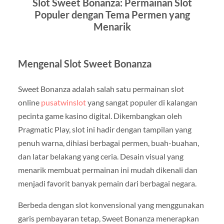
Slot Sweet Bonanza: Permainan Slot
Populer dengan Tema Permen yang
Menarik
Mengenal Slot Sweet Bonanza
Sweet Bonanza adalah salah satu permainan slot
online
pusatwinslot
yang sangat populer di kalangan
pecinta game kasino digital. Dikembangkan oleh
Pragmatic Play, slot ini hadir dengan tampilan yang
penuh warna, dihiasi berbagai permen, buah-buahan,
dan latar belakang yang ceria. Desain visual yang
menarik membuat permainan ini mudah dikenali dan
menjadi favorit banyak pemain dari berbagai negara.
Berbeda dengan slot konvensional yang menggunakan
garis pembayaran tetap, Sweet Bonanza menerapkan