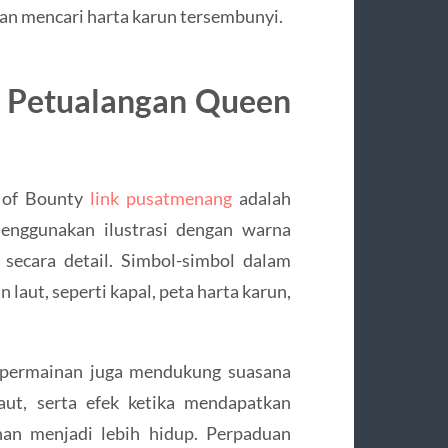
nan mencari harta karun tersembunyi.
a Petualangan Queen
n of Bounty
link pusatmenang
adalah
menggunakan ilustrasi dengan warna
secara detail. Simbol-simbol dalam
laut, seperti kapal, peta harta karun,
m permainan juga mendukung suasana
aut, serta efek ketika mendapatkan
an menjadi lebih hidup. Perpaduan