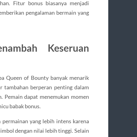
han. Fitur bonus biasanya menjadi
memberikan pengalaman bermain yang
nambah Keseruan
apa Queen of Bounty banyak menarik
ur tambahan berperan penting dalam
ran. Pemain dapat menemukan momen
micu babak bonus.
 permainan yang lebih intens karena
ol dengan nilai lebih tinggi. Selain