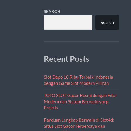
SEARCH
Search
Recent Posts
Slot Depo 10 Ribu Terbaik Indonesia
dengan Game Slot Modern Pilihan
TOTO SLOT Gacor Resmi dengan Fitur
Modern dan Sistem Bermain yang
Praktis
Panduan Lengkap Bermain di Slot4d:
Situs Slot Gacor Terpercaya dan