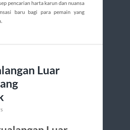
p pencarian harta karun dan nuansa
ensasi baru bagi para pemain yang
.
alangan Luar
uang
k
S
tualangan Luar