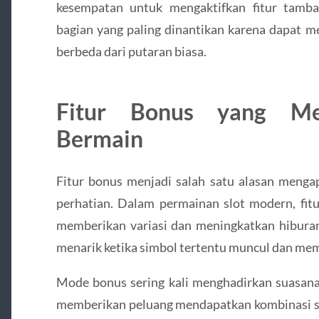
kesempatan untuk mengaktifkan fitur tamba
bagian yang paling dinantikan karena dapat 
berbeda dari putaran biasa.
Fitur Bonus yang Me
Bermain
Fitur bonus menjadi salah satu alasan meng
perhatian. Dalam permainan slot modern, fit
memberikan variasi dan meningkatkan hibu
menarik ketika simbol tertentu muncul dan me
Mode bonus sering kali menghadirkan suasana
memberikan peluang mendapatkan kombinasi simb