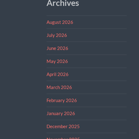
Archives
August 2026
July 2026
June 2026
May 2026
April 2026
March 2026
February 2026
January 2026
December 2025