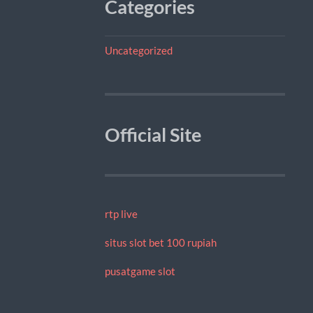
Categories
Uncategorized
Official Site
rtp live
situs slot bet 100 rupiah
pusatgame slot