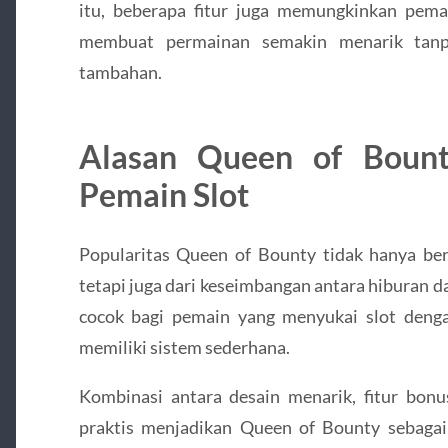
itu, beberapa fitur juga memungkinkan pem
membuat permainan semakin menarik tanp
tambahan.
Alasan Queen of Bount
Pemain Slot
Popularitas Queen of Bounty tidak hanya bera
tetapi juga dari keseimbangan antara hiburan 
cocok bagi pemain yang menyukai slot deng
memiliki sistem sederhana.
Kombinasi antara desain menarik, fitur bon
praktis menjadikan Queen of Bounty sebaga