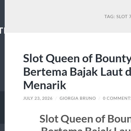
TAG:
SLOT 
IQUE.COM
Slot Queen of Bount
Bertema Bajak Laut d
Menarik
JULY 23, 2026
/
GIORGIA BRUNO
/
0 COMMENT
Slot Queen of Bou
Bertema Bajak Lau