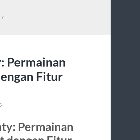
77
y: Permainan
engan Fitur
S
nty: Permainan
t dengan Fitur