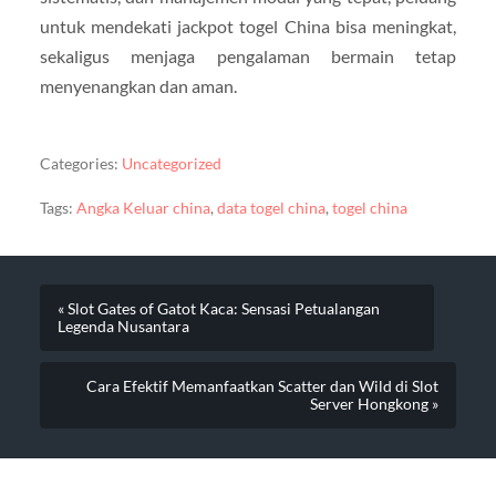
untuk mendekati jackpot togel China bisa meningkat,
sekaligus menjaga pengalaman bermain tetap
menyenangkan dan aman.
Categories:
Uncategorized
Tags:
Angka Keluar china
,
data togel china
,
togel china
« Slot Gates of Gatot Kaca: Sensasi Petualangan
Legenda Nusantara
Cara Efektif Memanfaatkan Scatter dan Wild di Slot
Server Hongkong »