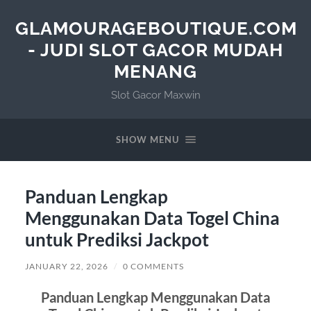
GLAMOURAGEBOUTIQUE.COM
- JUDI SLOT GACOR MUDAH
MENANG
Slot Gacor Maxwin
SHOW MENU
Panduan Lengkap
Menggunakan Data Togel China
untuk Prediksi Jackpot
JANUARY 22, 2026
/
0 COMMENTS
Panduan Lengkap Menggunakan Data