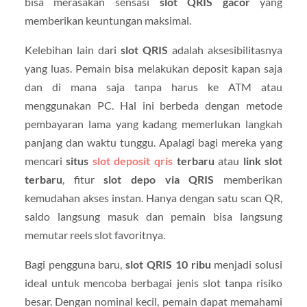
bisa merasakan sensasi
slot QRIS gacor
yang
memberikan keuntungan maksimal.
Kelebihan lain dari
slot QRIS
adalah aksesibilitasnya
yang luas. Pemain bisa melakukan deposit kapan saja
dan di mana saja tanpa harus ke ATM atau
menggunakan PC. Hal ini berbeda dengan metode
pembayaran lama yang kadang memerlukan langkah
panjang dan waktu tunggu. Apalagi bagi mereka yang
mencari
situs
slot deposit qris
terbaru
atau
link slot
terbaru
, fitur
slot depo via QRIS
memberikan
kemudahan akses instan. Hanya dengan satu scan QR,
saldo langsung masuk dan pemain bisa langsung
memutar reels slot favoritnya.
Bagi pengguna baru,
slot QRIS 10 ribu
menjadi solusi
ideal untuk mencoba berbagai jenis slot tanpa risiko
besar. Dengan nominal kecil, pemain dapat memahami