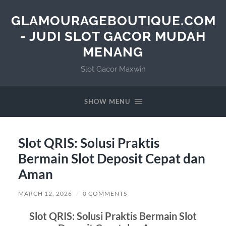
GLAMOURAGEBOUTIQUE.COM
- JUDI SLOT GACOR MUDAH
MENANG
Slot Gacor Maxwin
SHOW MENU
Slot QRIS: Solusi Praktis
Bermain Slot Deposit Cepat dan
Aman
MARCH 12, 2026
/
0 COMMENTS
Slot QRIS: Solusi Praktis Bermain Slot