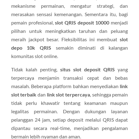
mekanisme permainan, mengatur strategi, dan
merasakan sensasi kemenangan. Sementara itu, bagi
pemain profesional,
slot QRIS deposit 10000
menjadi
pilihan untuk meningkatkan taruhan dan peluang
meraih jackpot besar. Fleksibilitas ini membuat
slot
depo 10k QRIS
semakin diminati di kalangan
komunitas slot online.
Tidak kalah penting,
situs slot deposit QRIS
yang
terpercaya menjamin transaksi cepat dan bebas
masalah. Beberapa platform bahkan menyediakan
link
slot terbaik
dan
link slot terpercaya
, sehingga pemain
tidak perlu khawatir tentang keamanan maupun
legalitas permainan. Dengan dukungan layanan
pelanggan 24 jam, setiap deposit melalui QRIS dapat
dipantau secara real-time, menjadikan pengalaman
bermain lebih nyaman dan aman.