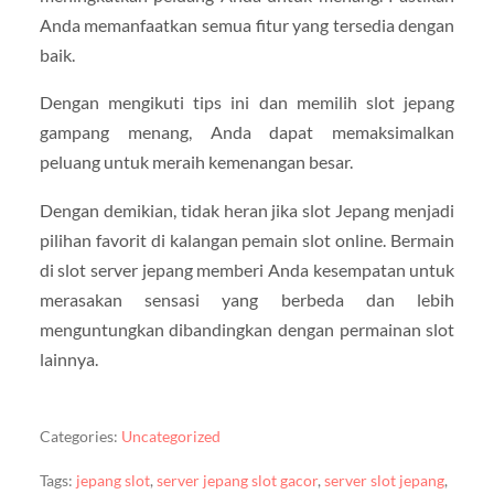
Anda memanfaatkan semua fitur yang tersedia dengan
baik.
Dengan mengikuti tips ini dan memilih slot jepang
gampang menang, Anda dapat memaksimalkan
peluang untuk meraih kemenangan besar.
Dengan demikian, tidak heran jika slot Jepang menjadi
pilihan favorit di kalangan pemain slot online. Bermain
di slot server jepang memberi Anda kesempatan untuk
merasakan sensasi yang berbeda dan lebih
menguntungkan dibandingkan dengan permainan slot
lainnya.
Categories:
Uncategorized
Tags:
jepang slot
,
server jepang slot gacor
,
server slot jepang
,