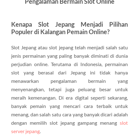
Pengalaman Bermain Slot Online
Kenapa Slot Jepang Menjadi Pilihan
Populer di Kalangan Pemain Online?
Slot Jepang atau slot jepang telah menjadi salah satu
jenis permainan yang paling banyak diminati di dunia
perjudian online. Terutama di Indonesia, permainan
slot yang berasal dari Jepang ini tidak hanya
menawarkan pengalaman bermain yang
menyenangkan, tetapi juga peluang besar untuk
meraih kemenangan. Di era digital seperti sekarang,
banyak pemain yang mencari cara terbaik untuk
menang, dan salah satu cara yang banyak dicari adalah
dengan memilih slot jepang gampang menang
slot
server jepang
.