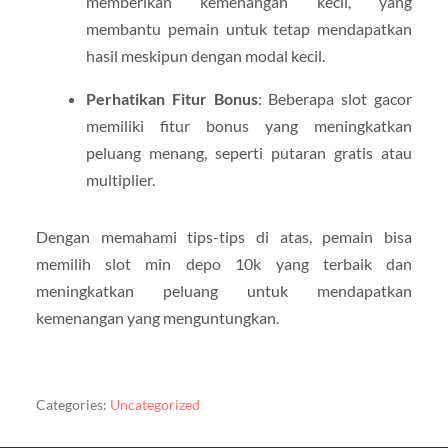
memberikan kemenangan kecil, yang
membantu pemain untuk tetap mendapatkan
hasil meskipun dengan modal kecil.
Perhatikan Fitur Bonus
: Beberapa slot gacor
memiliki fitur bonus yang meningkatkan
peluang menang, seperti putaran gratis atau
multiplier.
Dengan memahami tips-tips di atas, pemain bisa
memilih slot min depo 10k yang terbaik dan
meningkatkan peluang untuk mendapatkan
kemenangan yang menguntungkan.
Categories:
Uncategorized