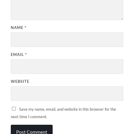
NAME
*
EMAIL
*
WEBSITE
Save my name, email, and website in this browser for the
next time I comment.