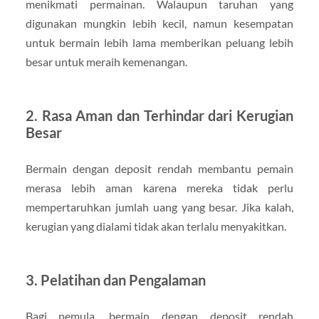
menikmati permainan. Walaupun taruhan yang
digunakan mungkin lebih kecil, namun kesempatan
untuk bermain lebih lama memberikan peluang lebih
besar untuk meraih kemenangan.
2.
Rasa Aman dan Terhindar dari Kerugian
Besar
Bermain dengan deposit rendah membantu pemain
merasa lebih aman karena mereka tidak perlu
mempertaruhkan jumlah uang yang besar. Jika kalah,
kerugian yang dialami tidak akan terlalu menyakitkan.
3.
Pelatihan dan Pengalaman
Bagi pemula, bermain dengan deposit rendah