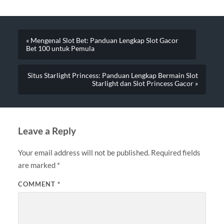
« Mengenal Slot Bet: Panduan Lengkap Slot Gacor
Bet 100 untuk Pemula
Situs Starlight Princess: Panduan Lengkap Bermain Slot
Starlight dan Slot Princess Gacor »
Leave a Reply
Your email address will not be published.
Required fields
are marked
*
COMMENT
*