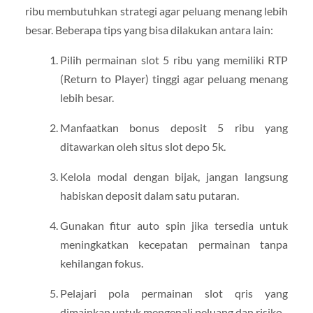
ribu membutuhkan strategi agar peluang menang lebih
besar. Beberapa tips yang bisa dilakukan antara lain:
Pilih permainan slot 5 ribu yang memiliki RTP
(Return to Player) tinggi agar peluang menang
lebih besar.
Manfaatkan bonus deposit 5 ribu yang
ditawarkan oleh situs slot depo 5k.
Kelola modal dengan bijak, jangan langsung
habiskan deposit dalam satu putaran.
Gunakan fitur auto spin jika tersedia untuk
meningkatkan kecepatan permainan tanpa
kehilangan fokus.
Pelajari pola permainan slot qris yang
dimainkan untuk mengenali peluang dan risiko.