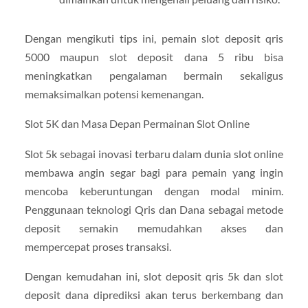
Dengan mengikuti tips ini, pemain slot deposit qris
5000 maupun slot deposit dana 5 ribu bisa
meningkatkan pengalaman bermain sekaligus
memaksimalkan potensi kemenangan.
Slot 5K dan Masa Depan Permainan Slot Online
Slot 5k sebagai inovasi terbaru dalam dunia slot online
membawa angin segar bagi para pemain yang ingin
mencoba keberuntungan dengan modal minim.
Penggunaan teknologi Qris dan Dana sebagai metode
deposit semakin memudahkan akses dan
mempercepat proses transaksi.
Dengan kemudahan ini, slot deposit qris 5k dan slot
deposit dana diprediksi akan terus berkembang dan