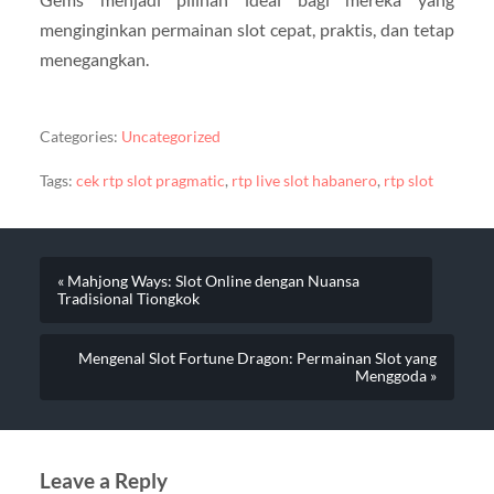
menginginkan permainan slot cepat, praktis, dan tetap
menegangkan.
Categories:
Uncategorized
Tags:
cek rtp slot pragmatic
,
rtp live slot habanero
,
rtp slot
« Mahjong Ways: Slot Online dengan Nuansa
Tradisional Tiongkok
Mengenal Slot Fortune Dragon: Permainan Slot yang
Menggoda »
Leave a Reply