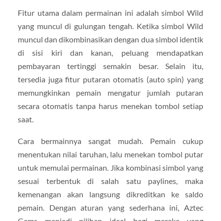
Fitur utama dalam permainan ini adalah simbol Wild
yang muncul di gulungan tengah. Ketika simbol Wild
muncul dan dikombinasikan dengan dua simbol identik
di sisi kiri dan kanan, peluang mendapatkan
pembayaran tertinggi semakin besar. Selain itu,
tersedia juga fitur putaran otomatis (auto spin) yang
memungkinkan pemain mengatur jumlah putaran
secara otomatis tanpa harus menekan tombol setiap
saat.
Cara bermainnya sangat mudah. Pemain cukup
menentukan nilai taruhan, lalu menekan tombol putar
untuk memulai permainan. Jika kombinasi simbol yang
sesuai terbentuk di salah satu paylines, maka
kemenangan akan langsung dikreditkan ke saldo
pemain. Dengan aturan yang sederhana ini, Aztec
Gems menjadi pilihan ideal bagi mereka yang