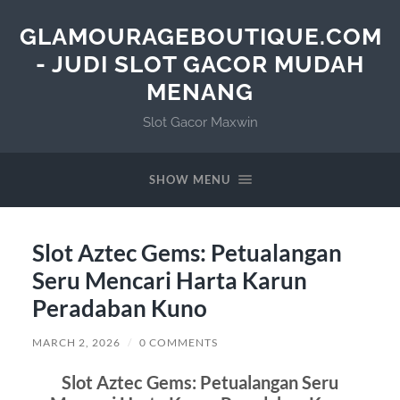
GLAMOURAGEBOUTIQUE.COM
- JUDI SLOT GACOR MUDAH
MENANG
Slot Gacor Maxwin
SHOW MENU
Slot Aztec Gems: Petualangan
Seru Mencari Harta Karun
Peradaban Kuno
MARCH 2, 2026
/
0 COMMENTS
Slot Aztec Gems: Petualangan Seru