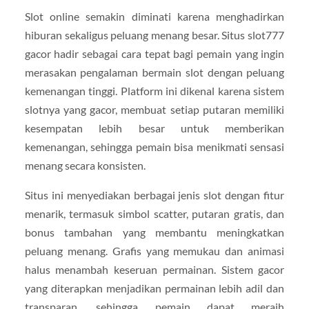
Slot online semakin diminati karena menghadirkan
hiburan sekaligus peluang menang besar. Situs slot777
gacor hadir sebagai cara tepat bagi pemain yang ingin
merasakan pengalaman bermain slot dengan peluang
kemenangan tinggi. Platform ini dikenal karena sistem
slotnya yang gacor, membuat setiap putaran memiliki
kesempatan lebih besar untuk memberikan
kemenangan, sehingga pemain bisa menikmati sensasi
menang secara konsisten.
Situs ini menyediakan berbagai jenis slot dengan fitur
menarik, termasuk simbol scatter, putaran gratis, dan
bonus tambahan yang membantu meningkatkan
peluang menang. Grafis yang memukau dan animasi
halus menambah keseruan permainan. Sistem gacor
yang diterapkan menjadikan permainan lebih adil dan
transparan, sehingga pemain dapat meraih