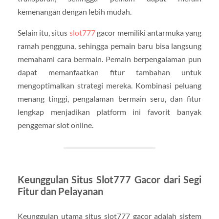
kemenangan dengan lebih mudah.
Selain itu, situs
slot777
gacor memiliki antarmuka yang
ramah pengguna, sehingga pemain baru bisa langsung
memahami cara bermain. Pemain berpengalaman pun
dapat memanfaatkan fitur tambahan untuk
mengoptimalkan strategi mereka. Kombinasi peluang
menang tinggi, pengalaman bermain seru, dan fitur
lengkap menjadikan platform ini favorit banyak
penggemar slot online.
Keunggulan Situs Slot777 Gacor dari Segi
Fitur dan Pelayanan
Keunggulan utama situs slot777 gacor adalah sistem