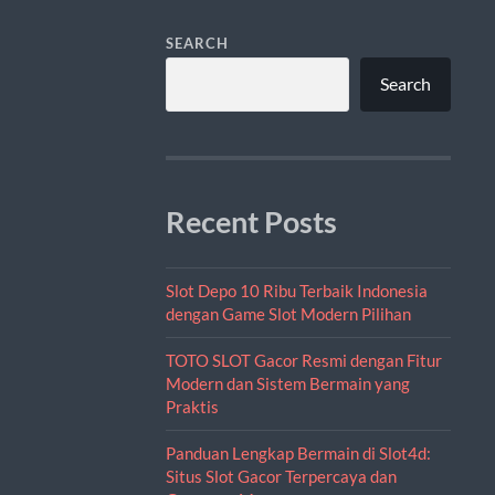
SEARCH
Search
Recent Posts
Slot Depo 10 Ribu Terbaik Indonesia
dengan Game Slot Modern Pilihan
TOTO SLOT Gacor Resmi dengan Fitur
Modern dan Sistem Bermain yang
Praktis
Panduan Lengkap Bermain di Slot4d:
Situs Slot Gacor Terpercaya dan