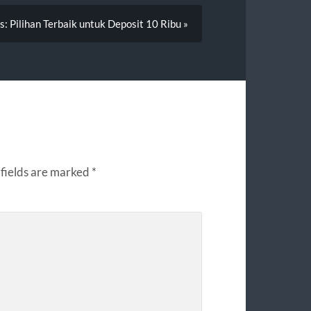
is: Pilihan Terbaik untuk Deposit 10 Ribu »
fields are marked
*