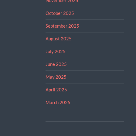
November 2025
October 2025
September 2025
August 2025
July 2025
June 2025
May 2025
April 2025
March 2025