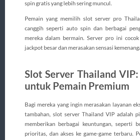
spin gratis yang lebih sering muncul.
Pemain yang memilih slot server pro Thailan
canggih seperti auto spin dan berbagai pe
mereka dalam bermain. Server pro ini coco
jackpot besar dan merasakan sensasi kemenanga
Slot Server Thailand VIP:
untuk Pemain Premium
Bagi mereka yang ingin merasakan layanan ek
tambahan, slot server Thailand VIP adalah pil
memberikan berbagai keuntungan, seperti b
prioritas, dan akses ke game-game terbaru. P