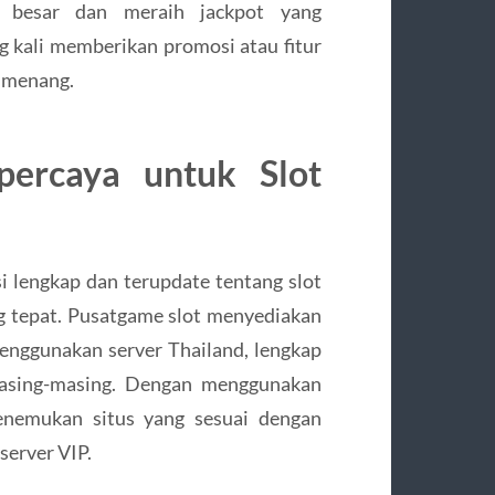
 besar dan meraih jackpot yang
ng kali memberikan promosi atau fitur
 menang.
percaya untuk Slot
 lengkap dan terupdate tentang slot
ng tepat. Pusatgame slot menyediakan
menggunakan server Thailand, lengkap
masing-masing. Dengan menggunakan
nemukan situs yang sesuai dengan
server VIP.