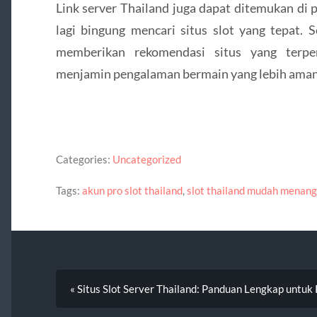
Link server Thailand juga dapat ditemukan di 
lagi bingung mencari situs slot yang tepat. S
memberikan rekomendasi situs yang terper
menjamin pengalaman bermain yang lebih ama
Categories:
Uncategorized
Tags:
akun pro slot thailand
,
slot thailand mudah menang
« Situs Slot Server Thailand: Panduan Lengkap untuk