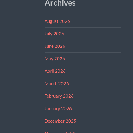
Archives
August 2026
July 2026
June 2026
May 2026
April 2026
March 2026
February 2026
January 2026
December 2025