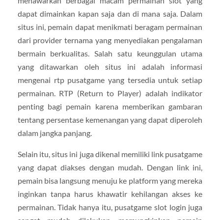
menawarkan berbagai macam permainan slot yang
dapat dimainkan kapan saja dan di mana saja. Dalam
situs ini, pemain dapat menikmati beragam permainan
dari provider ternama yang menyediakan pengalaman
bermain berkualitas. Salah satu keunggulan utama
yang ditawarkan oleh situs ini adalah informasi
mengenai rtp pusatgame yang tersedia untuk setiap
permainan. RTP (Return to Player) adalah indikator
penting bagi pemain karena memberikan gambaran
tentang persentase kemenangan yang dapat diperoleh
dalam jangka panjang.
Selain itu, situs ini juga dikenal memiliki link pusatgame
yang dapat diakses dengan mudah. Dengan link ini,
pemain bisa langsung menuju ke platform yang mereka
inginkan tanpa harus khawatir kehilangan akses ke
permainan. Tidak hanya itu, pusatgame slot login juga