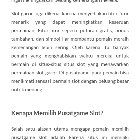
Slot gacor juga dikenal karena menyediakan fitur-fitur
menarik yang dapat meningkatkan keseruan
permainan. Fitur-fitur seperti putaran gratis, bonus
tambahan, dan simbol liar membantu pemain meraih
kemenangan lebih sering. Oleh karena itu, banyak
pemain yang menghabiskan waktu mereka untuk
bermain di situs-situs situs slot yang menawarkan
permainan slot gacor. Di pusatgame, para pemain bisa
menikmati sensasi bermain slot dengan peluang besar
untuk menang.
Kenapa Memilih Pusatgame Slot?
Salah satu alasan utama mengapa pemain memilih
pusatgame slot adalah karena situs ini memiliki