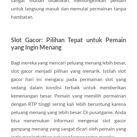
sangat mudah dilakukan, memungkinkan pemain
untuk langsung masuk dan memulai permainan tanpa
hambatan.
Slot Gacor: Pilihan Tepat untuk Pemain
yang Ingin Menang
Bagi mereka yang mencari peluang menang lebih besar,
slot gacor menjadi pilihan yang menarik. Istilah slot
gacor hari ini mengacu pada permainan slot yang
sedang dalam kondisi terbaik untuk memberikan
kemenangan besar. Pemain yang memilih permainan
dengan RTP tinggi sering kali lebih beruntung karena
peluang menang yang lebih besar. Di pusatgame, Anda
bisa menemukan informasi mengenai slot gacor
gampang menang yang sangat dicari oleh pemain yang
ingin meningkatkan peluang kemenangan mereka.