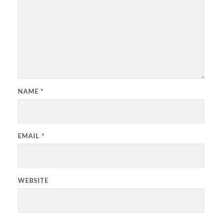
NAME
*
EMAIL
*
WEBSITE