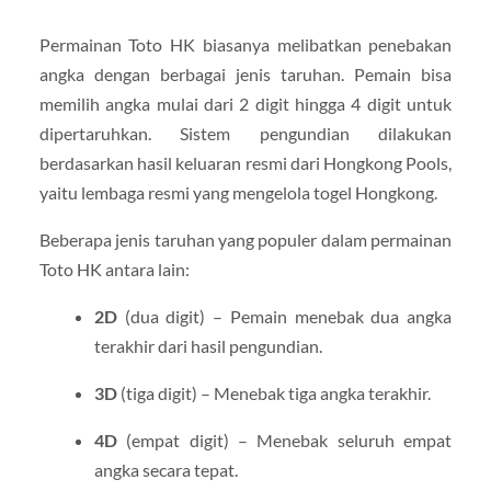
Permainan Toto HK biasanya melibatkan penebakan
angka dengan berbagai jenis taruhan. Pemain bisa
memilih angka mulai dari 2 digit hingga 4 digit untuk
dipertaruhkan. Sistem pengundian dilakukan
berdasarkan hasil keluaran resmi dari Hongkong Pools,
yaitu lembaga resmi yang mengelola togel Hongkong.
Beberapa jenis taruhan yang populer dalam permainan
Toto HK antara lain:
2D
(dua digit) – Pemain menebak dua angka
terakhir dari hasil pengundian.
3D
(tiga digit) – Menebak tiga angka terakhir.
4D
(empat digit) – Menebak seluruh empat
angka secara tepat.