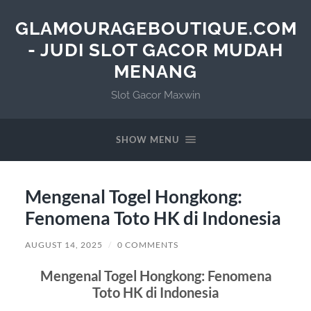
GLAMOURAGEBOUTIQUE.COM
- JUDI SLOT GACOR MUDAH
MENANG
Slot Gacor Maxwin
SHOW MENU
Mengenal Togel Hongkong:
Fenomena Toto HK di Indonesia
AUGUST 14, 2025
/
0 COMMENTS
Mengenal Togel Hongkong: Fenomena
Toto HK di Indonesia