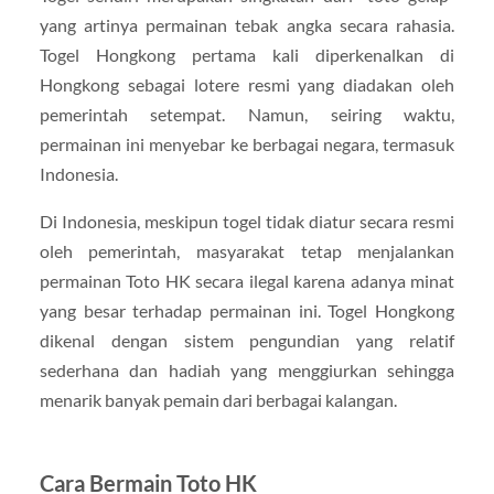
yang artinya permainan tebak angka secara rahasia.
Togel Hongkong pertama kali diperkenalkan di
Hongkong sebagai lotere resmi yang diadakan oleh
pemerintah setempat. Namun, seiring waktu,
permainan ini menyebar ke berbagai negara, termasuk
Indonesia.
Di Indonesia, meskipun togel tidak diatur secara resmi
oleh pemerintah, masyarakat tetap menjalankan
permainan Toto HK secara ilegal karena adanya minat
yang besar terhadap permainan ini. Togel Hongkong
dikenal dengan sistem pengundian yang relatif
sederhana dan hadiah yang menggiurkan sehingga
menarik banyak pemain dari berbagai kalangan.
Cara Bermain Toto HK