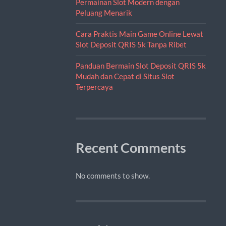
Permainan Slot Modern dengan
Peluang Menarik
Cara Praktis Main Game Online Lewat
Slot Deposit QRIS 5k Tanpa Ribet
Panduan Bermain Slot Deposit QRIS 5k
Mudah dan Cepat di Situs Slot
Terpercaya
Recent Comments
No comments to show.