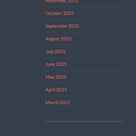
November 2025
October 2025
September 2025
August 2025
July 2025
June 2025
May 2025
April 2025
March 2025