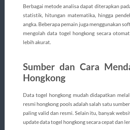
Berbagai metode analisa dapat diterapkan pada
statistik, hitungan matematika, hingga pende
angka. Beberapa pemain juga menggunakan soft
mengolah data togel hongkong secara otomat
lebih akurat.
Sumber dan Cara Menda
Hongkong
Data togel hongkong mudah didapatkan melalu
resmi hongkong pools adalah salah satu sumbe
paling valid dan resmi. Selain itu, banyak web
update data togel hongkong secara cepat dan le