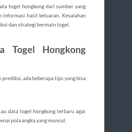
ata togel hongkong dari sumber yang
 informasi hasil keluaran. Kesalahan
ksi dan strategi bermain togel.
a Togel Hongkong
prediksi, ada beberapa tips yang bisa
au data togel hongkong terbaru agar
genai pola angka yang muncul.