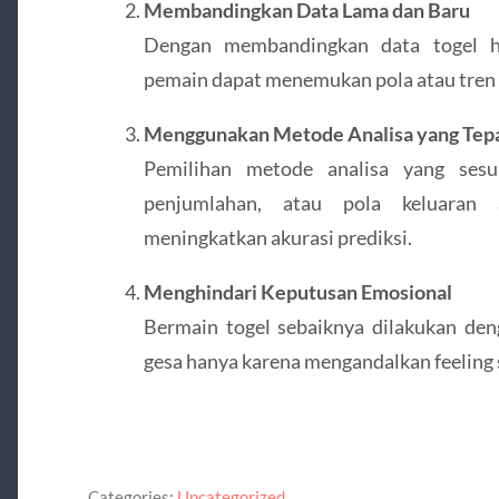
Membandingkan Data Lama dan Baru
Dengan membandingkan data togel ho
pemain dapat menemukan pola atau tren 
Menggunakan Metode Analisa yang Tep
Pemilihan metode analisa yang sesuai
penjumlahan, atau pola keluaran
meningkatkan akurasi prediksi.
Menghindari Keputusan Emosional
Bermain togel sebaiknya dilakukan deng
gesa hanya karena mengandalkan feeling
Categories:
Uncategorized