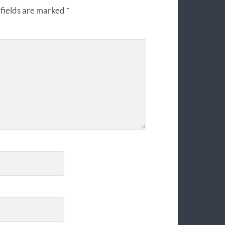
fields are marked
*