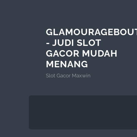
GLAMOURAGEBOUT
- JUDI SLOT
GACOR MUDAH
MENANG
Slot Gacor Maxwin