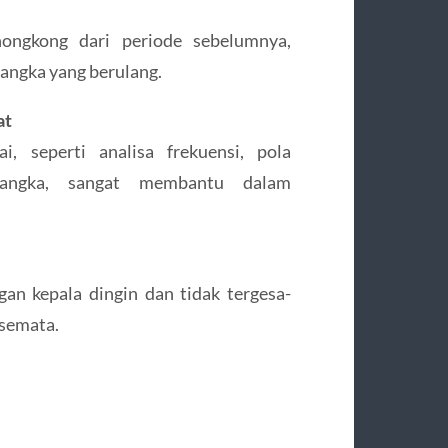
ngkong dari periode sebelumnya,
angka yang berulang.
at
, seperti analisa frekuensi, pola
 angka, sangat membantu dalam
an kepala dingin dan tidak tergesa-
 semata.