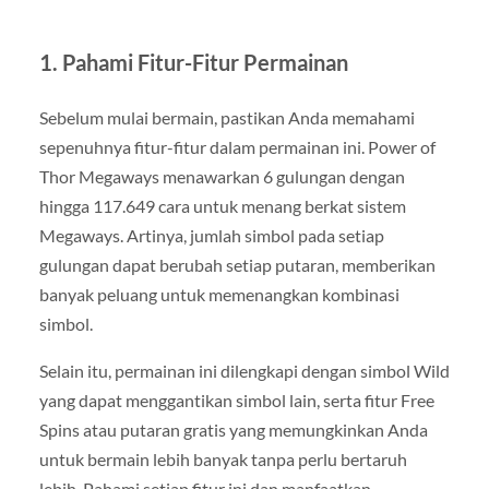
1.
Pahami Fitur-Fitur Permainan
Sebelum mulai bermain, pastikan Anda memahami
sepenuhnya fitur-fitur dalam permainan ini. Power of
Thor Megaways menawarkan 6 gulungan dengan
hingga 117.649 cara untuk menang berkat sistem
Megaways. Artinya, jumlah simbol pada setiap
gulungan dapat berubah setiap putaran, memberikan
banyak peluang untuk memenangkan kombinasi
simbol.
Selain itu, permainan ini dilengkapi dengan simbol Wild
yang dapat menggantikan simbol lain, serta fitur Free
Spins atau putaran gratis yang memungkinkan Anda
untuk bermain lebih banyak tanpa perlu bertaruh
lebih. Pahami setiap fitur ini dan manfaatkan