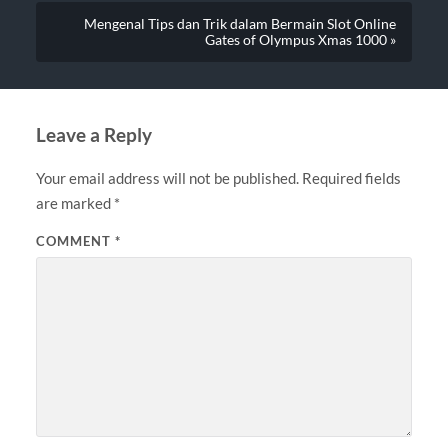
Mengenal Tips dan Trik dalam Bermain Slot Online
Gates of Olympus Xmas 1000 »
Leave a Reply
Your email address will not be published.
Required fields
are marked
*
COMMENT
*