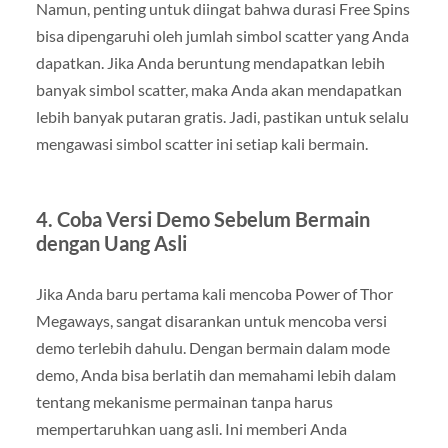
Namun, penting untuk diingat bahwa durasi Free Spins
bisa dipengaruhi oleh jumlah simbol scatter yang Anda
dapatkan. Jika Anda beruntung mendapatkan lebih
banyak simbol scatter, maka Anda akan mendapatkan
lebih banyak putaran gratis. Jadi, pastikan untuk selalu
mengawasi simbol scatter ini setiap kali bermain.
4.
Coba Versi Demo Sebelum Bermain
dengan Uang Asli
Jika Anda baru pertama kali mencoba Power of Thor
Megaways, sangat disarankan untuk mencoba versi
demo terlebih dahulu. Dengan bermain dalam mode
demo, Anda bisa berlatih dan memahami lebih dalam
tentang mekanisme permainan tanpa harus
mempertaruhkan uang asli. Ini memberi Anda