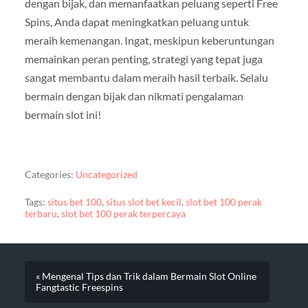
dengan bijak, dan memanfaatkan peluang seperti Free
Spins, Anda dapat meningkatkan peluang untuk
meraih kemenangan. Ingat, meskipun keberuntungan
memainkan peran penting, strategi yang tepat juga
sangat membantu dalam meraih hasil terbaik. Selalu
bermain dengan bijak dan nikmati pengalaman
bermain slot ini!
Categories:
Uncategorized
Tags:
situs bet 100
,
situs slot bet kecil
,
slot bet 100 perak
terbaru
,
slot bet 100 perak terpercaya
« Mengenal Tips dan Trik dalam Bermain Slot Online
Fangtastic Freespins