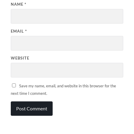
NAME
*
EMAIL
*
WEBSITE
Save my name, email, and website in this browser for the
next time I comment.