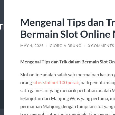
Mengenal Tips dan T
IQUE.COM
Bermain Slot Online
MAY 4, 2025
/
GIORGIA BRUNO
/
0 COMMENTS
Mengenal Tips dan Trik dalam Bermain Slot O
Slot online adalah salah satu permainan kasino
orang
situs slot bet 100 perak
, baik pemula ma
satu game slot yang menarik perhatian adalah
M
kelanjutan dari Mahjong Wins yang pertama, m
permainan Mahjong dengan tampilan slot yang 
baru memulai atau ingin meningkatkan pengal