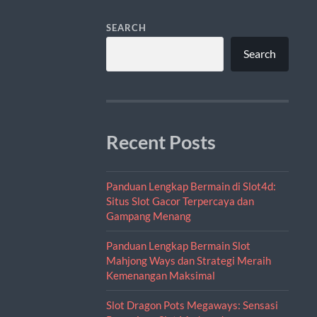
SEARCH
Search
Recent Posts
Panduan Lengkap Bermain di Slot4d:
Situs Slot Gacor Terpercaya dan
Gampang Menang
Panduan Lengkap Bermain Slot
Mahjong Ways dan Strategi Meraih
Kemenangan Maksimal
Slot Dragon Pots Megaways: Sensasi