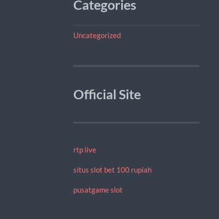
Categories
Uncategorized
Official Site
rtp live
situs slot bet 100 rupiah
pusatgame slot