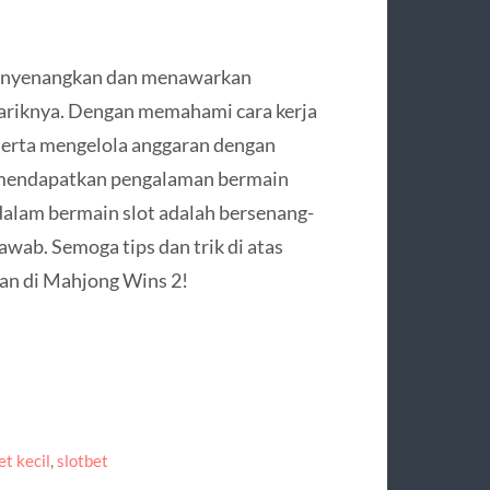
menyenangkan dan menawarkan
nariknya. Dengan memahami cara kerja
, serta mengelola anggaran dengan
 mendapatkan pengalaman bermain
dalam bermain slot adalah bersenang-
wab. Semoga tips dan trik di atas
n di Mahjong Wins 2!
et kecil
,
slotbet