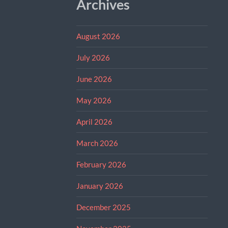
Archives
August 2026
July 2026
June 2026
May 2026
April 2026
March 2026
February 2026
January 2026
December 2025