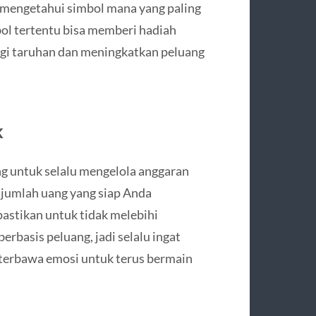
mengetahui simbol mana yang paling
l tertentu bisa memberi hadiah
gi taruhan dan meningkatkan peluang
k
ng untuk selalu mengelola anggaran
n jumlah uang yang siap Anda
astikan untuk tidak melebihi
erbasis peluang, jadi selalu ingat
 terbawa emosi untuk terus bermain