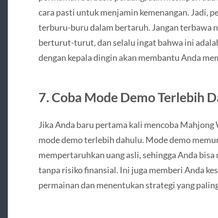
cara pasti untuk menjamin kemenangan. Jadi, pe
terburu-buru dalam bertaruh. Jangan terbawa n
berturut-turut, dan selalu ingat bahwa ini adal
dengan kepala dingin akan membantu Anda memb
7.
Coba Mode Demo Terlebih D
Jika Anda baru pertama kali mencoba Mahjong 
mode demo terlebih dahulu. Mode demo memun
mempertaruhkan uang asli, sehingga Anda bisa
tanpa risiko finansial. Ini juga memberi Anda k
permainan dan menentukan strategi yang paling