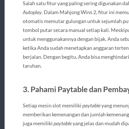
Salah satu fitur yang paling sering digunakan d
Autoplay
. Dalam Mahjong Wins 2, fitur ini mem
otomatis memutar gulungan untuk sejumlah pu
tombol putar secara manual setiap kali. Meskipun
untuk menggunakannya dengan bijak. Anda se
ketika Anda sudah menetapkan anggaran terten
berjalan. Dengan begitu, Anda bisa menghindari
taruhan.
3.
Pahami Paytable dan Pemba
Setiap mesin slot memiliki
paytable
yang menunj
memberikan kemenangan dan jumlah kemenanga
juga memiliki
paytable
yang jelas dan mudah dip