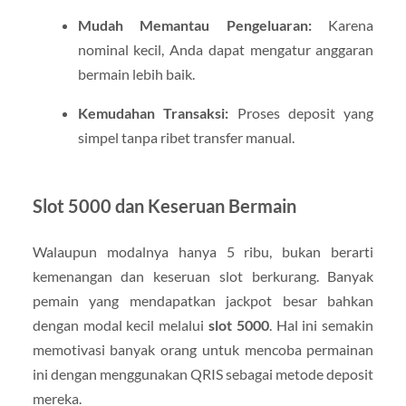
Mudah Memantau Pengeluaran:
Karena
nominal kecil, Anda dapat mengatur anggaran
bermain lebih baik.
Kemudahan Transaksi:
Proses deposit yang
simpel tanpa ribet transfer manual.
Slot 5000 dan Keseruan Bermain
Walaupun modalnya hanya 5 ribu, bukan berarti
kemenangan dan keseruan slot berkurang. Banyak
pemain yang mendapatkan jackpot besar bahkan
dengan modal kecil melalui
slot 5000
. Hal ini semakin
memotivasi banyak orang untuk mencoba permainan
ini dengan menggunakan QRIS sebagai metode deposit
mereka.