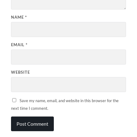
NAME
*
EMAIL
*
WEBSITE
Save my name, email, and website in this browser for the
next time I comment.