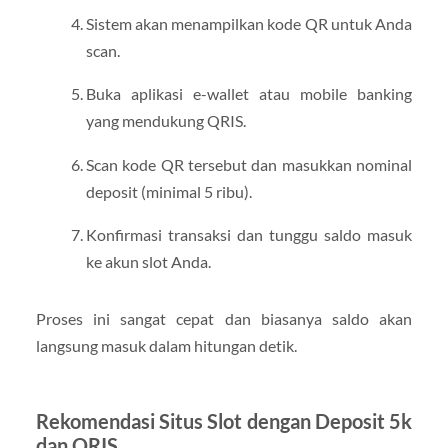
Sistem akan menampilkan kode QR untuk Anda
scan.
Buka aplikasi e-wallet atau mobile banking
yang mendukung QRIS.
Scan kode QR tersebut dan masukkan nominal
deposit (minimal 5 ribu).
Konfirmasi transaksi dan tunggu saldo masuk
ke akun slot Anda.
Proses ini sangat cepat dan biasanya saldo akan
langsung masuk dalam hitungan detik.
Rekomendasi Situs Slot dengan Deposit 5k
dan QRIS