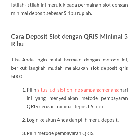
Istilah-istilah ini merujuk pada permainan slot dengan
minimal deposit sebesar 5 ribu rupiah.
Cara Deposit Slot dengan QRIS Minimal 5
Ribu
Jika Anda ingin mulai bermain dengan metode ini,
berikut langkah mudah melakukan
slot deposit qris
5000
:
Pilih
situs judi slot online gampang menang
hari
ini yang menyediakan metode pembayaran
QRIS dengan minimal deposit 5 ribu.
Login ke akun Anda dan pilih menu deposit.
Pilih metode pembayaran QRIS.