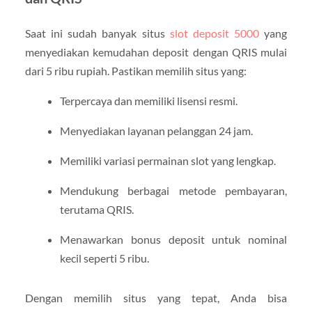
Saat ini sudah banyak situs
slot deposit 5000
yang
menyediakan kemudahan deposit dengan QRIS mulai
dari 5 ribu rupiah. Pastikan memilih situs yang:
Terpercaya dan memiliki lisensi resmi.
Menyediakan layanan pelanggan 24 jam.
Memiliki variasi permainan slot yang lengkap.
Mendukung berbagai metode pembayaran,
terutama QRIS.
Menawarkan bonus deposit untuk nominal
kecil seperti 5 ribu.
Dengan memilih situs yang tepat, Anda bisa