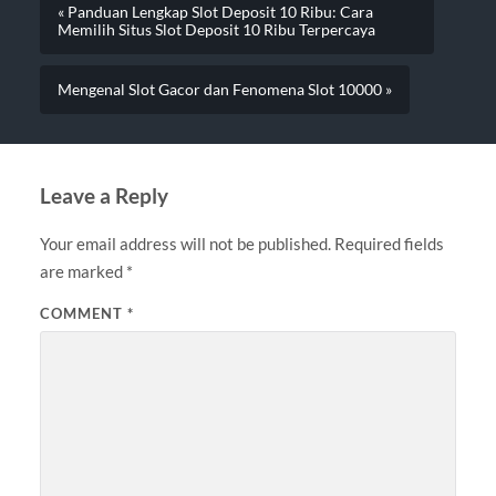
« Panduan Lengkap Slot Deposit 10 Ribu: Cara
Memilih Situs Slot Deposit 10 Ribu Terpercaya
Mengenal Slot Gacor dan Fenomena Slot 10000 »
Leave a Reply
Your email address will not be published.
Required fields
are marked
*
COMMENT
*