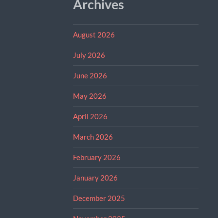
Archives
August 2026
July 2026
June 2026
May 2026
April 2026
March 2026
February 2026
January 2026
December 2025