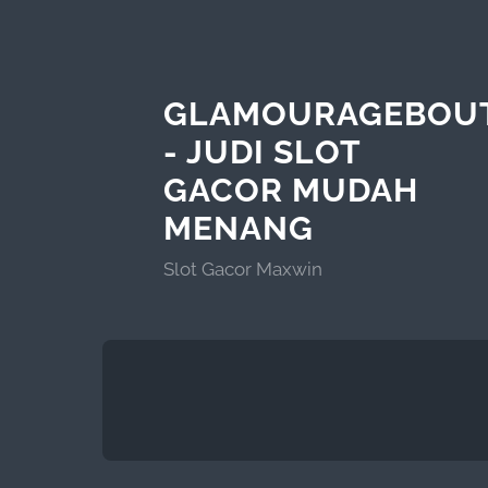
GLAMOURAGEBOUT
- JUDI SLOT
GACOR MUDAH
MENANG
Slot Gacor Maxwin