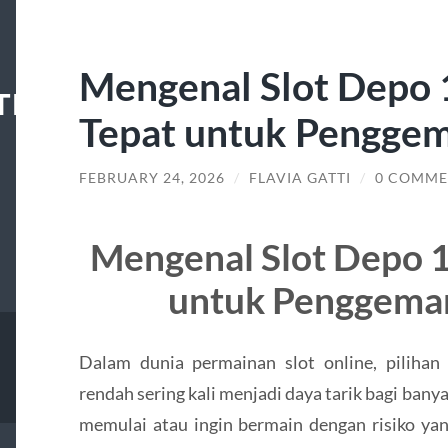
Mengenal Slot Depo 1
IQUE.COM
Tepat untuk Penggem
FEBRUARY 24, 2026
/
FLAVIA GATTI
/
0 COMME
Mengenal Slot Depo 1
untuk Penggemar
Dalam dunia permainan slot online, piliha
rendah sering kali menjadi daya tarik bagi ban
memulai atau ingin bermain dengan risiko yang