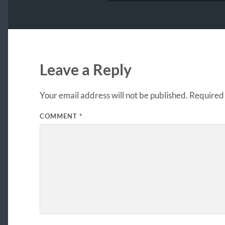
Leave a Reply
Your email address will not be published.
Required 
COMMENT
*