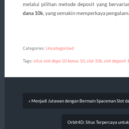
melalui pilihan metode deposit yang bervarias
dana 10k
, yang semakin memperkaya pengalaman
Categories:
Uncategorized
Tags:
situs slot depo 10 bonus 10
,
slot 10k
,
slot deposit 
« Menjadi Jutawan dengan Bermain Spaceman Slot da
Orbit4D: Situs Terpercaya untuk