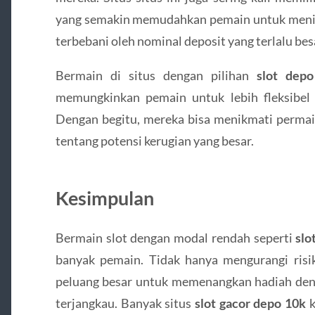
yang semakin memudahkan pemain untuk meni
terbebani oleh nominal deposit yang terlalu bes
Bermain di situs dengan pilihan
slot depo
memungkinkan pemain untuk lebih fleksibel
Dengan begitu, mereka bisa menikmati permai
tentang potensi kerugian yang besar.
Kesimpulan
Bermain slot dengan modal rendah seperti
slo
banyak pemain. Tidak hanya mengurangi risik
peluang besar untuk memenangkan hadiah den
terjangkau. Banyak situs
slot gacor depo 10k
k