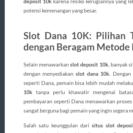
deposit 10k
karena resiko kerugiannya yang l
potensi kemenangan yang besar.
Slot Dana 10K: Pilihan
dengan Beragam Metode
Selain menawarkan
slot deposit 10k
, banyak s
dengan menyediakan
slot dana 10k
. Dengan
seperti Dana, pemain bisa lebih mudah melak
10k
tanpa perlu khawatir mengenai batasa
pembayaran seperti Dana menawarkan proses t
sangat berguna bagi pemain yang ingin segera mu
Salah satu keunggulan dari
situs slot depos