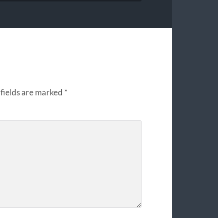
fields are marked
*