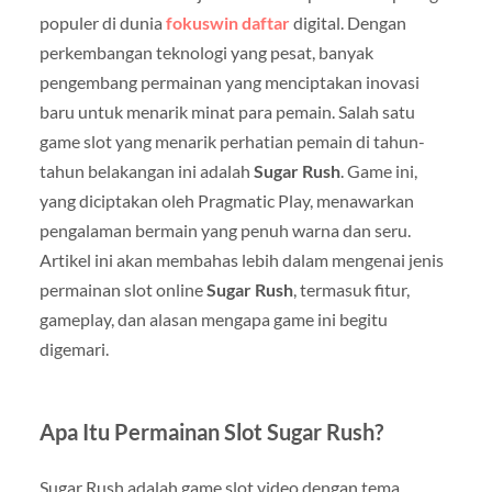
populer di dunia
fokuswin daftar
digital. Dengan
perkembangan teknologi yang pesat, banyak
pengembang permainan yang menciptakan inovasi
baru untuk menarik minat para pemain. Salah satu
game slot yang menarik perhatian pemain di tahun-
tahun belakangan ini adalah
Sugar Rush
. Game ini,
yang diciptakan oleh Pragmatic Play, menawarkan
pengalaman bermain yang penuh warna dan seru.
Artikel ini akan membahas lebih dalam mengenai jenis
permainan slot online
Sugar Rush
, termasuk fitur,
gameplay, dan alasan mengapa game ini begitu
digemari.
Apa Itu Permainan Slot Sugar Rush?
Sugar Rush adalah game slot video dengan tema