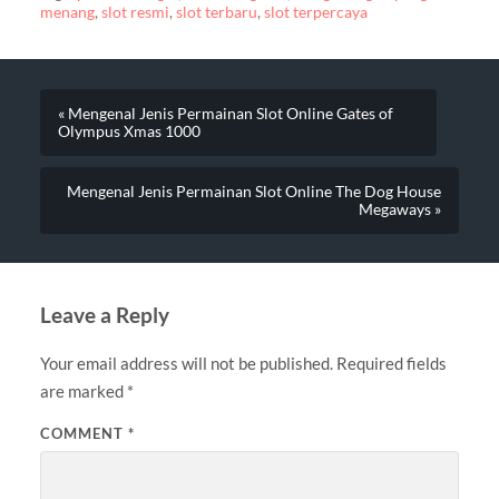
menang
,
slot resmi
,
slot terbaru
,
slot terpercaya
« Mengenal Jenis Permainan Slot Online Gates of
Olympus Xmas 1000
Mengenal Jenis Permainan Slot Online The Dog House
Megaways »
Leave a Reply
Your email address will not be published.
Required fields
are marked
*
COMMENT
*