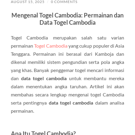
AUGUST 15, 2025
/
0 COMMENTS
Mengenal Togel Cambodia: Permainan dan
Data Togel Cambodia
Togel Cambodia merupakan salah satu varian
permainan
Togel Cambodia
yang cukup populer di Asia
Tenggara. Permainan ini berasal dari Kamboja dan
dikenal memiliki sistem pengundian serta pola angka
yang khas. Banyak penggemar togel mencari informasi
dan
data togel cambodia
untuk membantu mereka
dalam menentukan angka taruhan. Artikel ini akan
membahas secara lengkap mengenai togel Cambodia
serta pentingnya
data togel cambodia
dalam analisa
permainan.
Apa Itu Togel Cambodia?