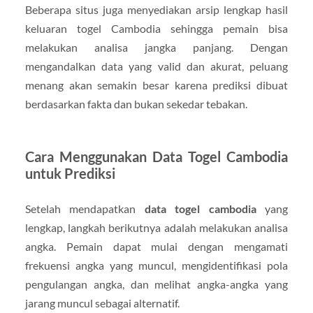
Beberapa situs juga menyediakan arsip lengkap hasil
keluaran togel Cambodia sehingga pemain bisa
melakukan analisa jangka panjang. Dengan
mengandalkan data yang valid dan akurat, peluang
menang akan semakin besar karena prediksi dibuat
berdasarkan fakta dan bukan sekedar tebakan.
Cara Menggunakan Data Togel Cambodia
untuk Prediksi
Setelah mendapatkan
data togel cambodia
yang
lengkap, langkah berikutnya adalah melakukan analisa
angka. Pemain dapat mulai dengan mengamati
frekuensi angka yang muncul, mengidentifikasi pola
pengulangan angka, dan melihat angka-angka yang
jarang muncul sebagai alternatif.