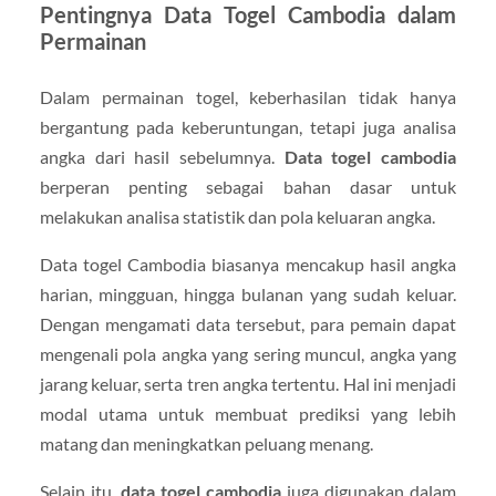
Pentingnya Data Togel Cambodia dalam
Permainan
Dalam permainan togel, keberhasilan tidak hanya
bergantung pada keberuntungan, tetapi juga analisa
angka dari hasil sebelumnya.
Data togel cambodia
berperan penting sebagai bahan dasar untuk
melakukan analisa statistik dan pola keluaran angka.
Data togel Cambodia biasanya mencakup hasil angka
harian, mingguan, hingga bulanan yang sudah keluar.
Dengan mengamati data tersebut, para pemain dapat
mengenali pola angka yang sering muncul, angka yang
jarang keluar, serta tren angka tertentu. Hal ini menjadi
modal utama untuk membuat prediksi yang lebih
matang dan meningkatkan peluang menang.
Selain itu,
data togel cambodia
juga digunakan dalam