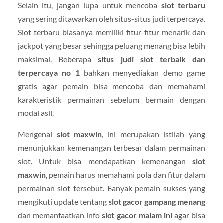
Selain itu, jangan lupa untuk mencoba
slot terbaru
yang sering ditawarkan oleh situs-situs judi terpercaya.
Slot terbaru biasanya memiliki fitur-fitur menarik dan
jackpot yang besar sehingga peluang menang bisa lebih
maksimal. Beberapa
situs judi slot terbaik dan
terpercaya no 1
bahkan menyediakan demo game
gratis agar pemain bisa mencoba dan memahami
karakteristik permainan sebelum bermain dengan
modal asli.
Mengenai
slot maxwin
, ini merupakan istilah yang
menunjukkan kemenangan terbesar dalam permainan
slot. Untuk bisa mendapatkan kemenangan
slot
maxwin
, pemain harus memahami pola dan fitur dalam
permainan slot tersebut. Banyak pemain sukses yang
mengikuti update tentang
slot gacor gampang menang
dan memanfaatkan info
slot gacor malam ini
agar bisa