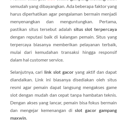
semudah yang dibayangkan. Ada beberapa faktor yang
harus diperhatikan agar pengalaman bermain menjadi
menyenangkan dan menguntungkan. Pertama,
pastikan situs tersebut adalah
situs slot terpercaya
dengan reputasi baik di kalangan pemain. Situs yang
terpercaya biasanya memberikan pelayanan terbaik,
mulai dari kemudahan transaksi hingga responsif
dalam hal customer service.
Selanjutnya, cari
link slot gacor
yang aktif dan dapat
diandalkan. Link ini biasanya disediakan oleh situs
resmi agar pemain dapat langsung mengakses game
slot dengan mudah dan cepat tanpa hambatan teknis.
Dengan akses yang lancar, pemain bisa fokus bermain
dan mengejar kemenangan di
slot gacor gampang
maxwin
.