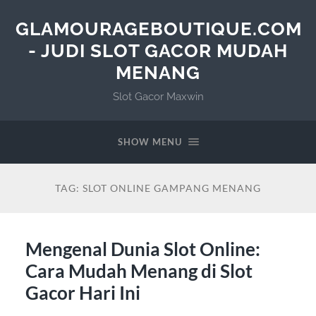
GLAMOURAGEBOUTIQUE.COM
- JUDI SLOT GACOR MUDAH
MENANG
Slot Gacor Maxwin
SHOW MENU
TAG:
SLOT ONLINE GAMPANG MENANG
Mengenal Dunia Slot Online:
Cara Mudah Menang di Slot
Gacor Hari Ini