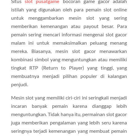
Situs
slot pusatgame
bocoran game gacor
adalah
istilah yang digunakan oleh para pemain slot online
untuk menggambarkan mesin slot yang sering
memberikan kemenangan atau payout besar. Para
pemain sering mencari informasi mengenai slot gacor
malam ini untuk memaksimalkan peluang menang
mereka. Biasanya, mesin slot gacor menawarkan
kombinasi simbol yang menguntungkan atau memiliki
tingkat RTP (Return to Player) yang tinggi, yang
membuatnya menjadi pilihan populer di kalangan
penjudi.
Mesin slot yang memiliki ciri-ciri ini seringkali menjadi
incaran banyak pemain karena dianggap lebih
menguntungkan. Tidak hanya itu, permainan slot gacor
juga memberikan pengalaman yang lebih seru karena
seringnya terjadi kemenangan yang membuat pemain