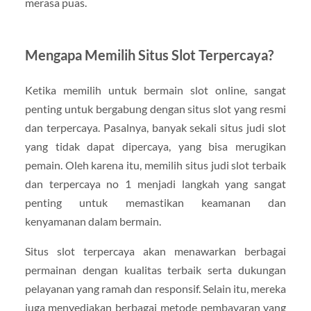
merasa puas.
Mengapa Memilih Situs Slot Terpercaya?
Ketika memilih untuk bermain slot online, sangat
penting untuk bergabung dengan situs slot yang resmi
dan terpercaya. Pasalnya, banyak sekali situs judi slot
yang tidak dapat dipercaya, yang bisa merugikan
pemain. Oleh karena itu, memilih situs judi slot terbaik
dan terpercaya no 1 menjadi langkah yang sangat
penting untuk memastikan keamanan dan
kenyamanan dalam bermain.
Situs slot terpercaya akan menawarkan berbagai
permainan dengan kualitas terbaik serta dukungan
pelayanan yang ramah dan responsif. Selain itu, mereka
juga menyediakan berbagai metode pembayaran yang