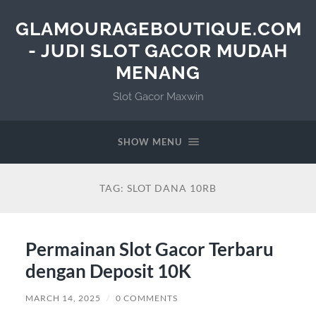
GLAMOURAGEBOUTIQUE.COM
- JUDI SLOT GACOR MUDAH
MENANG
Slot Gacor Maxwin
SHOW MENU
TAG:
SLOT DANA 10RB
Permainan Slot Gacor Terbaru
dengan Deposit 10K
MARCH 14, 2025
/
0 COMMENTS