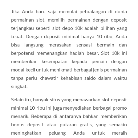
Jika Anda baru saja memulai petualangan di dunia
permainan slot, memilih permainan dengan deposit
terjangkau seperti slot depo 10k adalah pilihan yang
tepat. Dengan deposit minimal hanya 10 ribu, Anda
bisa langsung merasakan sensasi bermain dan
berpotensi memenangkan hadiah besar. Slot 10k ini
memberikan kesempatan kepada pemain dengan
modal kecil untuk menikmati berbagai jenis permainan
tanpa perlu khawatir kehabisan saldo dalam waktu
singkat.
Selain itu, banyak situs yang menawarkan slot deposit
minimal 10 ribu ini juga menyediakan berbagai promo
menarik. Beberapa di antaranya bahkan memberikan
bonus deposit atau putaran gratis, yang semakin
meningkatkan peluang Anda untuk meraih