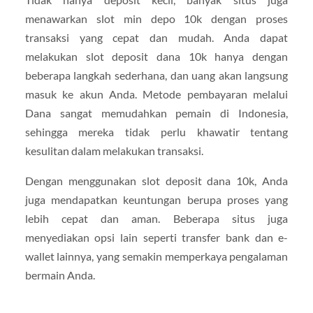
menawarkan slot min depo 10k dengan proses
transaksi yang cepat dan mudah. Anda dapat
melakukan slot deposit dana 10k hanya dengan
beberapa langkah sederhana, dan uang akan langsung
masuk ke akun Anda. Metode pembayaran melalui
Dana sangat memudahkan pemain di Indonesia,
sehingga mereka tidak perlu khawatir tentang
kesulitan dalam melakukan transaksi.
Dengan menggunakan slot deposit dana 10k, Anda
juga mendapatkan keuntungan berupa proses yang
lebih cepat dan aman. Beberapa situs juga
menyediakan opsi lain seperti transfer bank dan e-
wallet lainnya, yang semakin memperkaya pengalaman
bermain Anda.