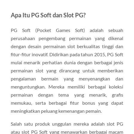
Apa Itu PG Soft dan Slot PG?
PG Soft (Pocket Games Soft) adalah sebuah
perusahaan pengembang permainan yang dikenal
dengan desain permainan slot berkualitas tinggi dan
fitur-fitur inovatif. Didirikan pada tahun 2015, PG Soft
mulai menarik perhatian dunia dengan berbagai jenis
permainan slot yang dirancang untuk memberikan
pengalaman bermain yang menyenangkan dan
menguntungkan. Mereka memiliki berbagai koleksi
permainan dengan tema yang menarik, grafis
memukau, serta berbagai fitur bonus yang dapat
meningkatkan peluang kemenangan pemain.
Salah satu produk unggulan mereka adalah slot PG
atau slot PG Soft yang menawarkan berbagai macam