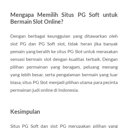
Mengapa Memilih Situs PG Soft untuk
Bermain Slot Online?
Dengan berbagai keunggulan yang ditawarkan oleh
slot PG dan PG Soft slot, tidak heran jika banyak
pemain yang beralih ke situs PG Slot untuk merasakan
sensasi bermain slot dengan kualitas terbaik. Dengan
pilihan permainan yang beragam, peluang menang
yang lebih besar, serta pengalaman bermain yang luar
biasa, situs PG Slot menjadi pilihan utama para pecinta
permainan judi online di Indonesia.
Kesimpulan
Situs PG Soft dan slot PG merupakan pilihan yang