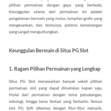
pilihan permainan dengan gaya yang berbeda.
Keunggulan utama dari permainan ini adalah
pengalaman bermain yang mulus, tampilan grafis yang
mengesankan, dan tentunya, potensi kemenangan
yang sangat menguntungkan.
Keunggulan Bermain di Situs PG Slot
1. Ragam Pilihan Permainan yang Lengkap
Situs PG Slot menawarkan banyak sekali pilihan
permainan slot yang dapat dimainkan kapan saja.
Mulai dari permainan dengan tema petualangan,
mitologi, hingga tema fantasi yang fantastis. Semua
slot PG Soft dikemas dengan fitur-fitur menarik,