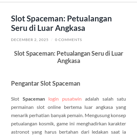
Slot Spaceman: Petualangan
Seru di Luar Angkasa
DECEMBER 2, 2025
/
0 COMMENTS
Slot Spaceman: Petualangan Seru di Luar
Angkasa
Pengantar Slot Spaceman
Slot
Spaceman
login pusatwin
adalah salah satu
permainan slot online bertema luar angkasa yang
menarik perhatian banyak pemain. Mengusung konsep
petualangan kosmik, game ini menghadirkan karakter
astronot yang harus bertahan dari ledakan saat ia