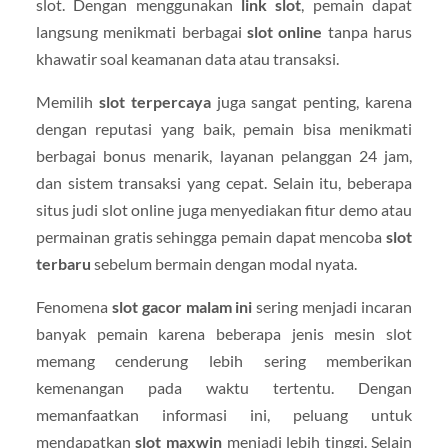
slot. Dengan menggunakan
link slot
, pemain dapat
langsung menikmati berbagai
slot online
tanpa harus
khawatir soal keamanan data atau transaksi.
Memilih
slot terpercaya
juga sangat penting, karena
dengan reputasi yang baik, pemain bisa menikmati
berbagai bonus menarik, layanan pelanggan 24 jam,
dan sistem transaksi yang cepat. Selain itu, beberapa
situs judi slot online juga menyediakan fitur demo atau
permainan gratis sehingga pemain dapat mencoba
slot
terbaru
sebelum bermain dengan modal nyata.
Fenomena
slot gacor malam ini
sering menjadi incaran
banyak pemain karena beberapa jenis mesin slot
memang cenderung lebih sering memberikan
kemenangan pada waktu tertentu. Dengan
memanfaatkan informasi ini, peluang untuk
mendapatkan
slot maxwin
menjadi lebih tinggi. Selain