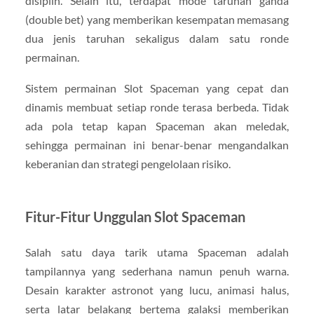
disiplin. Selain itu, terdapat mode taruhan ganda
(double bet) yang memberikan kesempatan memasang
dua jenis taruhan sekaligus dalam satu ronde
permainan.
Sistem permainan Slot Spaceman yang cepat dan
dinamis membuat setiap ronde terasa berbeda. Tidak
ada pola tetap kapan Spaceman akan meledak,
sehingga permainan ini benar-benar mengandalkan
keberanian dan strategi pengelolaan risiko.
Fitur-Fitur Unggulan Slot Spaceman
Salah satu daya tarik utama Spaceman adalah
tampilannya yang sederhana namun penuh warna.
Desain karakter astronot yang lucu, animasi halus,
serta latar belakang bertema galaksi memberikan