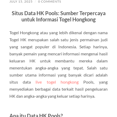
JULY 15, 2025
/
0 COMMENTS
Situs Data HK Pools: Sumber Terpercaya
untuk Informasi Togel Hongkong
Togel Hongkong atau yang lebih dikenal dengan nama
Togel HK merupakan salah satu jenis permainan judi
yang sangat populer di Indonesia. Setiap harinya,
banyak pemain yang mencari informasi mengenai hasil
keluaran HK untuk membantu mereka dalam
menentukan angka-angka yang tepat. Salah satu
sumber utama informasi yang banyak dicari adalah
situs data
live togel hongkong
Pools, yang
menyediakan berbagai data terkait hasil pengeluaran
HK dan angka-angka yang keluar setiap harinya.
Apa itu Data HK Pools?