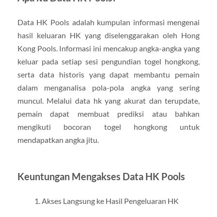
Data HK Pools adalah kumpulan informasi mengenai
hasil keluaran HK yang diselenggarakan oleh Hong
Kong Pools. Informasi ini mencakup angka-angka yang
keluar pada setiap sesi pengundian togel hongkong,
serta data historis yang dapat membantu pemain
dalam menganalisa pola-pola angka yang sering
muncul. Melalui data hk yang akurat dan terupdate,
pemain dapat membuat prediksi atau bahkan
mengikuti bocoran togel hongkong untuk
mendapatkan angka jitu.
Keuntungan Mengakses Data HK Pools
Akses Langsung ke Hasil Pengeluaran HK