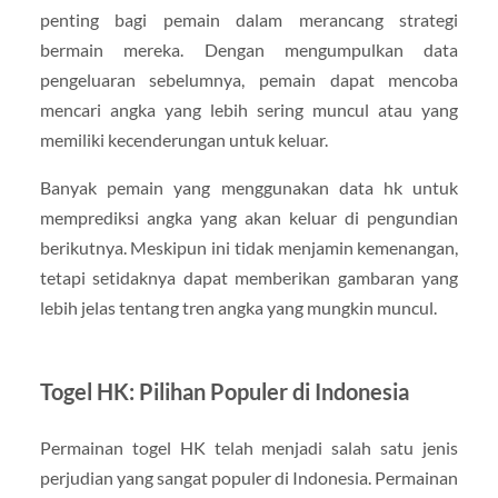
penting bagi pemain dalam merancang strategi
bermain mereka. Dengan mengumpulkan data
pengeluaran sebelumnya, pemain dapat mencoba
mencari angka yang lebih sering muncul atau yang
memiliki kecenderungan untuk keluar.
Banyak pemain yang menggunakan data hk untuk
memprediksi angka yang akan keluar di pengundian
berikutnya. Meskipun ini tidak menjamin kemenangan,
tetapi setidaknya dapat memberikan gambaran yang
lebih jelas tentang tren angka yang mungkin muncul.
Togel HK: Pilihan Populer di Indonesia
Permainan togel HK telah menjadi salah satu jenis
perjudian yang sangat populer di Indonesia. Permainan