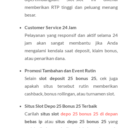
memberikan RTP tinggi dan peluang menang
besar.
Customer Service 24 Jam
Pelayanan yang responsif dan aktif selama 24
jam akan sangat membantu jika Anda
mengalami kendala saat deposit, klaim bonus,
atau penarikan dana.
Promosi Tambahan dan Event Rutin
Selain
slot deposit 25 bonus 25
, cek juga
apakah situs tersebut rutin memberikan
cashback, bonus rollingan, atau turnamen slot.
Situs Slot Depo 25 Bonus 25 Terbaik
Carilah
situs slot
depo 25 bonus 25 di depan
bebas ip
atau
situs depo 25 bonus 25
yang