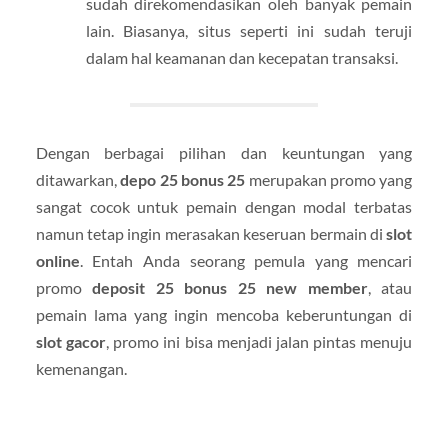
sudah direkomendasikan oleh banyak pemain
lain. Biasanya, situs seperti ini sudah teruji
dalam hal keamanan dan kecepatan transaksi.
Dengan berbagai pilihan dan keuntungan yang
ditawarkan,
depo 25 bonus 25
merupakan promo yang
sangat cocok untuk pemain dengan modal terbatas
namun tetap ingin merasakan keseruan bermain di
slot
online
. Entah Anda seorang pemula yang mencari
promo
deposit 25 bonus 25 new member
, atau
pemain lama yang ingin mencoba keberuntungan di
slot gacor
, promo ini bisa menjadi jalan pintas menuju
kemenangan.