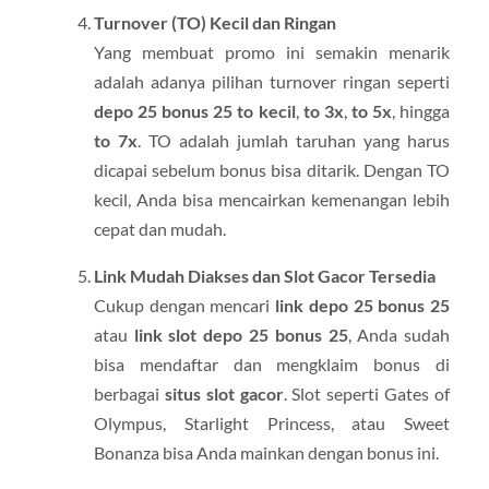
Turnover (TO) Kecil dan Ringan
Yang membuat promo ini semakin menarik
adalah adanya pilihan turnover ringan seperti
depo 25 bonus 25 to kecil
,
to 3x
,
to 5x
, hingga
to 7x
. TO adalah jumlah taruhan yang harus
dicapai sebelum bonus bisa ditarik. Dengan TO
kecil, Anda bisa mencairkan kemenangan lebih
cepat dan mudah.
Link Mudah Diakses dan Slot Gacor Tersedia
Cukup dengan mencari
link depo 25 bonus 25
atau
link slot depo 25 bonus 25
, Anda sudah
bisa mendaftar dan mengklaim bonus di
berbagai
situs slot gacor
. Slot seperti Gates of
Olympus, Starlight Princess, atau Sweet
Bonanza bisa Anda mainkan dengan bonus ini.