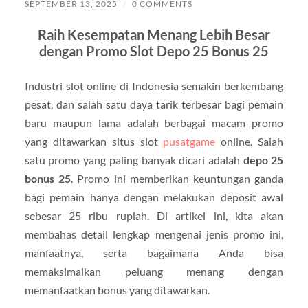
SEPTEMBER 13, 2025
/
0 COMMENTS
Raih Kesempatan Menang Lebih Besar
dengan Promo Slot Depo 25 Bonus 25
Industri slot online di Indonesia semakin berkembang
pesat, dan salah satu daya tarik terbesar bagi pemain
baru maupun lama adalah berbagai macam promo
yang ditawarkan situs slot
pusatgame
online. Salah
satu promo yang paling banyak dicari adalah
depo 25
bonus 25
. Promo ini memberikan keuntungan ganda
bagi pemain hanya dengan melakukan deposit awal
sebesar 25 ribu rupiah. Di artikel ini, kita akan
membahas detail lengkap mengenai jenis promo ini,
manfaatnya, serta bagaimana Anda bisa
memaksimalkan peluang menang dengan
memanfaatkan bonus yang ditawarkan.