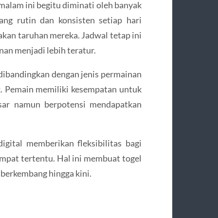
alam ini begitu diminati oleh banyak
ng rutin dan konsisten setiap hari
an taruhan mereka. Jadwal tetap ini
n menjadi lebih teratur.
 dibandingkan dengan jenis permainan
. Pemain memiliki kesempatan untuk
esar namun berpotensi mendapatkan
igital memberikan fleksibilitas bagi
empat tertentu. Hal ini membuat togel
berkembang hingga kini.