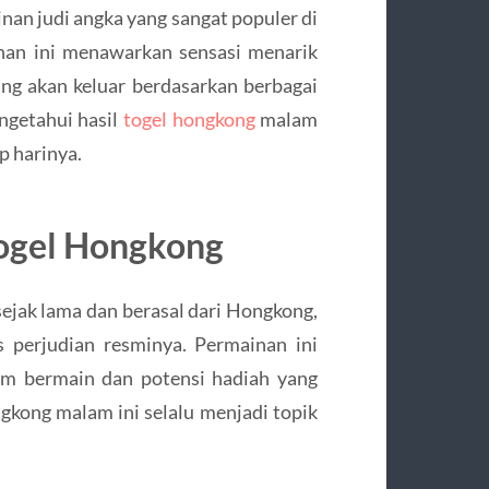
nan judi angka yang sangat populer di
inan ini menawarkan sensasi menarik
g akan keluar berdasarkan berbagai
ngetahui hasil
togel hongkong
malam
p harinya.
Togel Hongkong
ejak lama dan berasal dari Hongkong,
s perjudian resminya. Permainan ini
m bermain dan potensi hadiah yang
gkong malam ini selalu menjadi topik