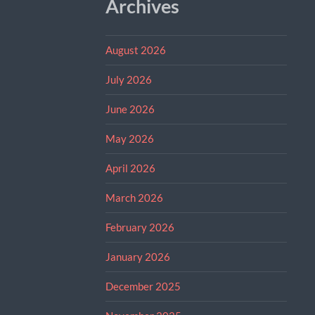
Archives
August 2026
July 2026
June 2026
May 2026
April 2026
March 2026
February 2026
January 2026
December 2025