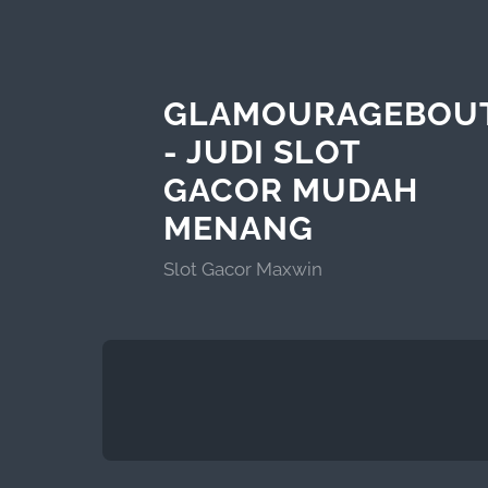
GLAMOURAGEBOUT
- JUDI SLOT
GACOR MUDAH
MENANG
Slot Gacor Maxwin