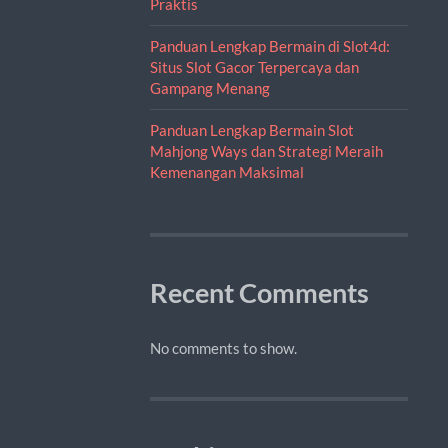
Praktis
Panduan Lengkap Bermain di Slot4d:
Situs Slot Gacor Terpercaya dan
Gampang Menang
Panduan Lengkap Bermain Slot
Mahjong Ways dan Strategi Meraih
Kemenangan Maksimal
Recent Comments
No comments to show.