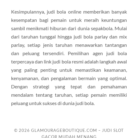
Kesimpulannya, judi bola online memberikan banyak
kesempatan bagi pemain untuk meraih keuntungan
sambil menikmati hiburan dari dunia sepakbola. Mulai
dari taruhan tunggal hingga judi bola parlay dan mix
parlay, setiap jenis taruhan menawarkan tantangan
dan peluang tersendiri. Pemilihan agen judi bola
terpercaya dan link judi bola resmi adalah langkah awal
yang paling penting untuk memastikan keamanan,
kenyamanan, dan pengalaman bermain yang optimal.
Dengan strategi yang tepat dan pemahaman
mendalam tentang taruhan, setiap pemain memiliki
peluang untuk sukses di dunia judi bola.
© 2026
GLAMOURAGEBOUTIQUE.COM – JUDI SLOT
GACOR MUDAH MENANG