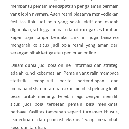
membantu pemain mendapatkan pengalaman bermain
yang lebih nyaman. Agen resmi biasanya menyediakan
fasilitas link judi bola yang selalu aktif dan mudah
digunakan, sehingga pemain dapat mengakses taruhan
kapan saja tanpa kendala. Link ini juga biasanya
mengarah ke situs judi bola resmi yang aman dari
serangan pihak ketiga atau penipuan online.
Dalam dunia judi bola online, informasi dan strategi
adalah kunci keberhasilan. Pemain yang rajin membaca
statistik, mengikuti berita pertandingan, dan
memahami sistem taruhan akan memiliki peluang lebih
besar untuk menang. Terlebih lagi, dengan memilih
situs judi bola terbesar, pemain bisa menikmati
berbagai fasilitas tambahan seperti turnamen khusus,
leaderboard, dan promosi eksklusif yang menambah
keseruan taruhan.