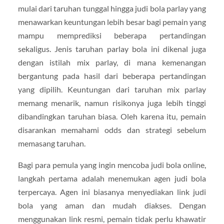
mulai dari taruhan tunggal hingga judi bola parlay yang
menawarkan keuntungan lebih besar bagi pemain yang
mampu memprediksi beberapa pertandingan
sekaligus. Jenis taruhan parlay bola ini dikenal juga
dengan istilah mix parlay, di mana kemenangan
bergantung pada hasil dari beberapa pertandingan
yang dipilih. Keuntungan dari taruhan mix parlay
memang menarik, namun risikonya juga lebih tinggi
dibandingkan taruhan biasa. Oleh karena itu, pemain
disarankan memahami odds dan strategi sebelum
memasang taruhan.
Bagi para pemula yang ingin mencoba judi bola online,
langkah pertama adalah menemukan agen judi bola
terpercaya. Agen ini biasanya menyediakan link judi
bola yang aman dan mudah diakses. Dengan
menggunakan link resmi, pemain tidak perlu khawatir