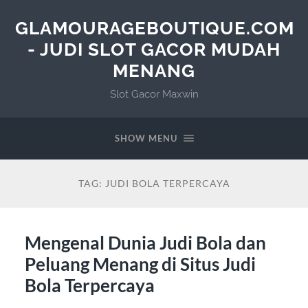
GLAMOURAGEBOUTIQUE.COM
- JUDI SLOT GACOR MUDAH
MENANG
Slot Gacor Maxwin
SHOW MENU
TAG:
JUDI BOLA TERPERCAYA
Mengenal Dunia Judi Bola dan
Peluang Menang di Situs Judi
Bola Terpercaya