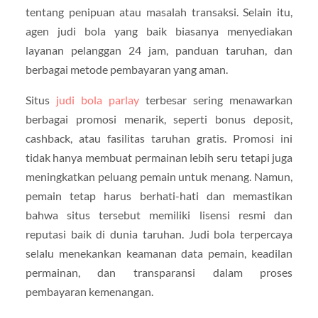
tentang penipuan atau masalah transaksi. Selain itu,
agen judi bola yang baik biasanya menyediakan
layanan pelanggan 24 jam, panduan taruhan, dan
berbagai metode pembayaran yang aman.
Situs
judi bola parlay
terbesar sering menawarkan
berbagai promosi menarik, seperti bonus deposit,
cashback, atau fasilitas taruhan gratis. Promosi ini
tidak hanya membuat permainan lebih seru tetapi juga
meningkatkan peluang pemain untuk menang. Namun,
pemain tetap harus berhati-hati dan memastikan
bahwa situs tersebut memiliki lisensi resmi dan
reputasi baik di dunia taruhan. Judi bola terpercaya
selalu menekankan keamanan data pemain, keadilan
permainan, dan transparansi dalam proses
pembayaran kemenangan.