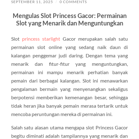
SEPTEMBER 11, 2025
/
0 COMMENTS
Mengulas Slot Princess Gacor: Permainan
Slot yang Menarik dan Menguntungkan
Slot
princess starlight
Gacor merupakan salah satu
permainan slot online yang sedang naik daun di
kalangan penggemar judi daring. Dengan tema yang
menarik dan fitur-fitur yang menguntungkan,
permainan ini mampu menarik perhatian banyak
pemain dari berbagai kalangan. Slot ini menawarkan
pengalaman bermain yang menyenangkan sekaligus
berpotensi memberikan kemenangan besar, sehingga
tidak heran jika banyak pemain merasa tertarik untuk
mencoba peruntungan mereka di permainan ini.
Salah satu alasan utama mengapa slot Princess Gacor
begitu diminati adalah tampilannya yang menarik dan