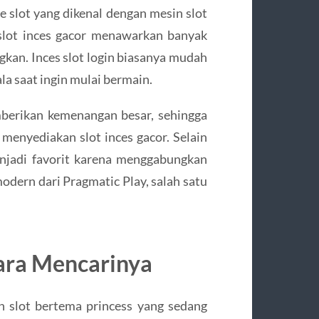
 slot yang dikenal dengan mesin slot
s slot inces gacor menawarkan banyak
gkan. Inces slot login biasanya mudah
a saat ingin mulai bermain.
mberikan kemenangan besar, sehingga
menyediakan slot inces gacor. Selain
menjadi favorit karena menggabungkan
modern dari Pragmatic Play, salah satu
Cara Mencarinya
in slot bertema princess yang sedang