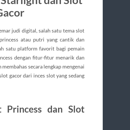
Gacor
mar judi digital, salah satu tema slot
rincess atau putri yang cantik dan
ah satu platform favorit bagi pemain
ncess dengan fitur-fitur menarik dan
kan membahas secara lengkap mengenai
 slot gacor dari inces slot yang sedang
t Princess dan Slot