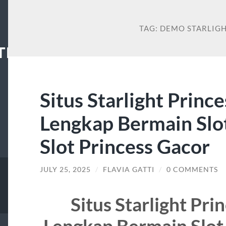
TAG:
DEMO STARLIGH
IQUE.COM
Situs Starlight Princ
Lengkap Bermain Slot
Slot Princess Gacor
JULY 25, 2025
/
FLAVIA GATTI
/
0 COMMENTS
Situs Starlight Pr
Lengkap Bermain Slot 