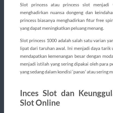
Slot princess atau princess slot menjadi
menghadirkan nuansa dongeng dan keindahan 
princess biasanya menghadirkan fitur free spin
yang dapat meningkatkan peluang menang.
Slot princess 1000 adalah salah satu varian 
lipat dari taruhan awal. Ini menjadi daya tari
mendapatkan kemenangan besar dengan modal ke
menjadi istilah yang sering dipakai oleh para
yang sedang dalam kondisi ‘panas’ atau sering
Inces Slot dan Keunggu
Slot Online