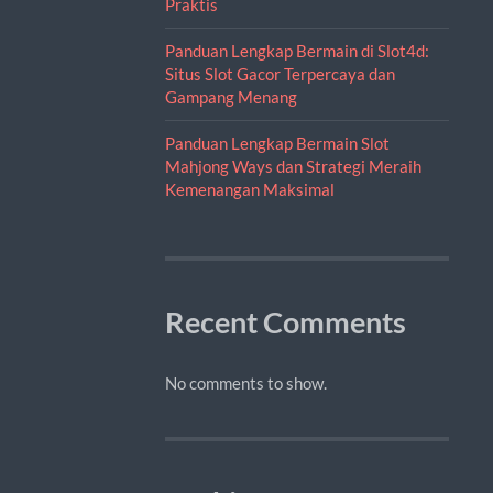
Praktis
Panduan Lengkap Bermain di Slot4d:
Situs Slot Gacor Terpercaya dan
Gampang Menang
Panduan Lengkap Bermain Slot
Mahjong Ways dan Strategi Meraih
Kemenangan Maksimal
Recent Comments
No comments to show.