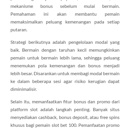
mekanisme bonus sebelum mulai bermain.
Pemahaman ini akan membantu pemain
memaksimalkan peluang kemenangan pada setiap
putaran.
Strategi berikutnya adalah pengelolaan modal yang
baik. Bermain dengan taruhan kecil memungkinkan
pemain untuk bermain lebih lama, sehingga peluang
menemukan pola kemenangan dan bonus menjadi
lebih besar. Disarankan untuk membagi modal bermain
ke dalam beberapa sesi agar risiko kerugian dapat
diminimalisir.
Selain itu, memanfaatkan fitur bonus dan promo dari
platform slot adalah langkah penting. Banyak situs
menyediakan cashback, bonus deposit, atau free spins
khusus bagi pemain slot bet 100. Pemanfaatan promo