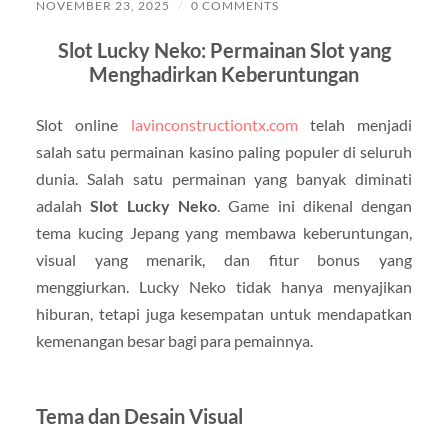
NOVEMBER 23, 2025
/
0 COMMENTS
Slot Lucky Neko: Permainan Slot yang
Menghadirkan Keberuntungan
Slot online
lavinconstructiontx.com
telah menjadi
salah satu permainan kasino paling populer di seluruh
dunia. Salah satu permainan yang banyak diminati
adalah
Slot Lucky Neko
. Game ini dikenal dengan
tema kucing Jepang yang membawa keberuntungan,
visual yang menarik, dan fitur bonus yang
menggiurkan. Lucky Neko tidak hanya menyajikan
hiburan, tetapi juga kesempatan untuk mendapatkan
kemenangan besar bagi para pemainnya.
Tema dan Desain Visual