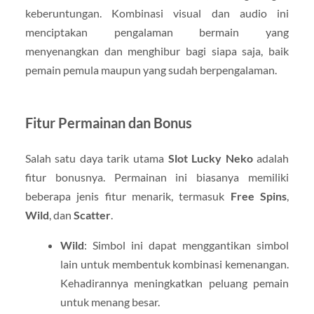
keberuntungan. Kombinasi visual dan audio ini
menciptakan pengalaman bermain yang
menyenangkan dan menghibur bagi siapa saja, baik
pemain pemula maupun yang sudah berpengalaman.
Fitur Permainan dan Bonus
Salah satu daya tarik utama
Slot Lucky Neko
adalah
fitur bonusnya. Permainan ini biasanya memiliki
beberapa jenis fitur menarik, termasuk
Free Spins
,
Wild
, dan
Scatter
.
Wild
: Simbol ini dapat menggantikan simbol
lain untuk membentuk kombinasi kemenangan.
Kehadirannya meningkatkan peluang pemain
untuk menang besar.