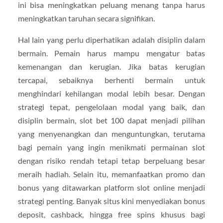
ini bisa meningkatkan peluang menang tanpa harus
meningkatkan taruhan secara signifikan.
Hal lain yang perlu diperhatikan adalah disiplin dalam
bermain. Pemain harus mampu mengatur batas
kemenangan dan kerugian. Jika batas kerugian
tercapai, sebaiknya berhenti bermain untuk
menghindari kehilangan modal lebih besar. Dengan
strategi tepat, pengelolaan modal yang baik, dan
disiplin bermain, slot bet 100 dapat menjadi pilihan
yang menyenangkan dan menguntungkan, terutama
bagi pemain yang ingin menikmati permainan slot
dengan risiko rendah tetapi tetap berpeluang besar
meraih hadiah. Selain itu, memanfaatkan promo dan
bonus yang ditawarkan platform slot online menjadi
strategi penting. Banyak situs kini menyediakan bonus
deposit, cashback, hingga free spins khusus bagi